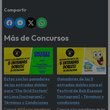
Compartir
Más de Concursos
Estos son los ganadores
Ganadores de las 5
de las entradas dobles
entradas dobles para el
para 'The Grid System'
Festival de Bob Esponja
en Lima [Instagram] -
[Instagram] - Términos y
Términos y Condiciones
condiciones
Conoce AQUÍ a los ganadores
Conoce a los ganadores de las