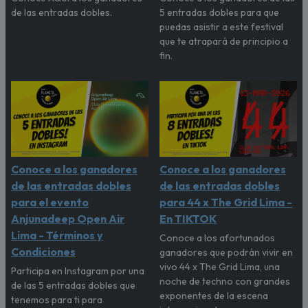
de las entradas dobles.
5 entradas dobles para que
puedas asistir a este festival
que te atrapará de principio a
fin.
Conoce a los ganadores
Conoce a los ganadores
de las entradas dobles
de las entradas dobles
para el evento
para 44 x The Grid Lima -
Anjunadeep Open Air
En TIKTOK
Lima - Términos y
Conoce a los afortunados
Condiciones
ganadores que podrán vivir en
vivo 44 x The Grid Lima, una
Participa en Instagram por una
noche de techno con grandes
de las 5 entradas dobles que
exponentes de la escena
tenemos para ti para