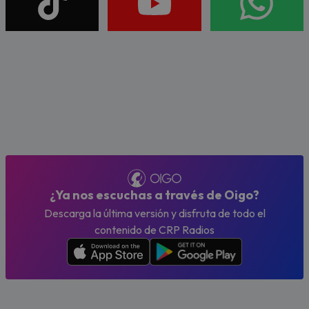
¿Ya nos escuchas a través de Oigo?
Descarga la última versión y disfruta de todo el
contenido de CRP Radios