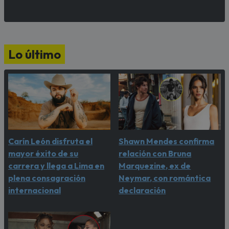
Lo último
Carín León disfruta el
Shawn Mendes confirma
mayor éxito de su
relación con Bruna
carrera y llega a Lima en
Marquezine, ex de
plena consagración
Neymar, con romántica
internacional
declaración