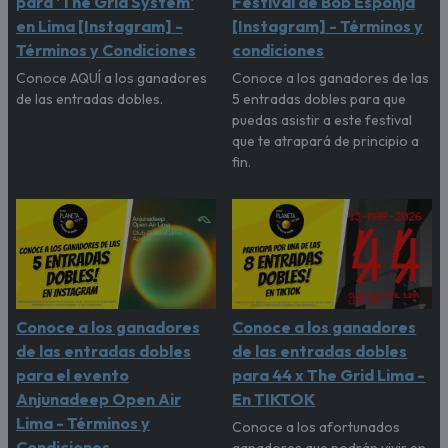
para 'The Grid System'
Festival de Bob Esponja
en Lima [Instagram] -
[Instagram] - Términos y
Términos y Condiciones
condiciones
Conoce AQUÍ a los ganadores
Conoce a los ganadores de las
de las entradas dobles.
5 entradas dobles para que
puedas asistir a este festival
que te atrapará de principio a
fin.
Conoce a los ganadores
Conoce a los ganadores
de las entradas dobles
de las entradas dobles
para el evento
para 44 x The Grid Lima -
Anjunadeep Open Air
En TIKTOK
Lima - Términos y
Conoce a los afortunados
Condiciones
ganadores que podrán vivir en