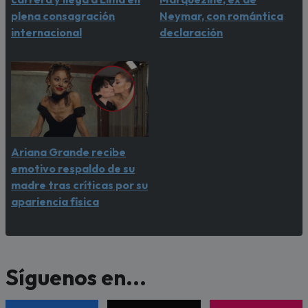
plena consagración
Neymar, con romántica
internacional
declaración
Ariana Grande recibe
emotivo respaldo de su
madre tras críticas por su
apariencia física
Síguenos en...