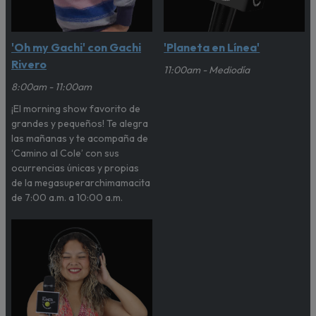
'Oh my Gachi' con Gachi
'Planeta en Línea'
Rivero
11:00am - Mediodía
8:00am - 11:00am
¡El morning show favorito de
grandes y pequeños! Te alegra
las mañanas y te acompaña de
‘Camino al Cole’ con sus
ocurrencias únicas y propias
de la megasuperarchimamacita
de 7:00 a.m. a 10:00 a.m.