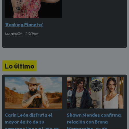
'Ranking Planeta'
Mediodía - 1:00pm
Lo último
Carín León disfruta el
Shawn Mendes confirma
mayor éxito de su
relación con Bruna
carrera y llega a Lima en
Marquezine, ex de