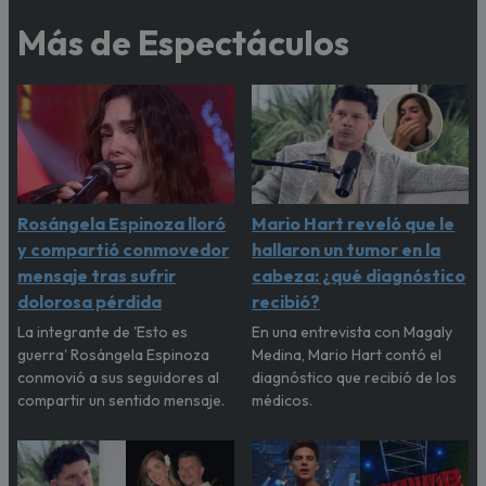
Más de Espectáculos
Rosángela Espinoza lloró
Mario Hart reveló que le
y compartió conmovedor
hallaron un tumor en la
mensaje tras sufrir
cabeza: ¿qué diagnóstico
dolorosa pérdida
recibió?
La integrante de 'Esto es
En una entrevista con Magaly
guerra' Rosángela Espinoza
Medina, Mario Hart contó el
conmovió a sus seguidores al
diagnóstico que recibió de los
compartir un sentido mensaje.
médicos.