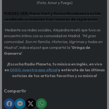
(Foto: Amor y Fuego)
PUEDES VER:
Mario Hart y Korina Rivadeneira están
vendiendo su mansión tras rumores de separación
Mediante sus redes sociales, Alejandra reveló que tuvo un
encuentro íntimo con su comunidad en Madrid.
"Mi gran
comunidad. Son mi familia. Historias, lágrimas y todas en
Madrid"
, indica el post que compartió la
'Gringa de
Gamarra'
.
¡Escucha Radio Planeta, tu música en inglés, en vivo
en
OIGO, nuestra app oficial
y entérate de las últimas
noticias de tus artistas favoritos y su música!
Compartir