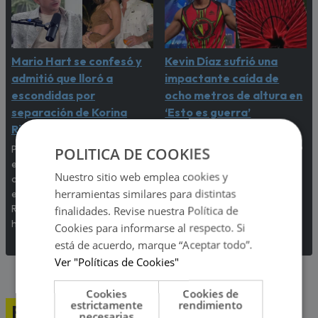
Mario Hart se confesó y
Kevin Díaz sufrió una
admitió que lloró a
impactante caída de
escondidas por
ocho metros de altura en
separación de Korina
‘Esto es guerra’
Rivadeneira
El incidente que preocupó a
todos los televidentes de 'Esto
Por primera vez, el
POLITICA DE COOKIES
es guerra' ocurrió en pleno
exintegrante de Combate
Nuestro sitio web emplea cookies y
programa en vivo.
contó cómo realmente afrontó
herramientas similares para distintas
el fin de su relación con Korina
Rivadeneira, madre de sus dos
finalidades. Revise nuestra Política de
hijos.
Cookies para informarse al respecto. Si
está de acuerdo, marque “Aceptar todo”.
Ver "Políticas de Cookies"
Cookies
Cookies de
estrictamente
rendimiento
Programación
necesarias