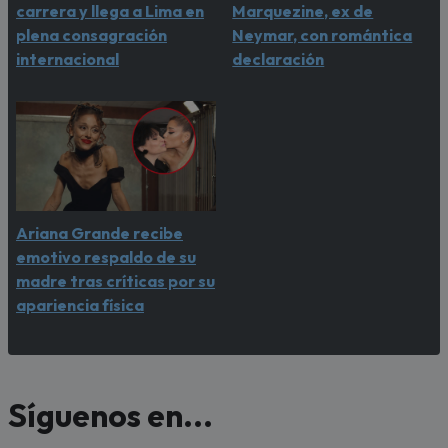
carrera y llega a Lima en
Marquezine, ex de
plena consagración
Neymar, con romántica
internacional
declaración
Ariana Grande recibe
emotivo respaldo de su
madre tras críticas por su
apariencia física
Síguenos en...