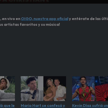
, en vivo en
OIGO, nuestra app oficial
y entérate de las últ
us artistas favoritos y su música!
ó que le
Mario Hart se confesó y
Kevin Díaz sufrió u