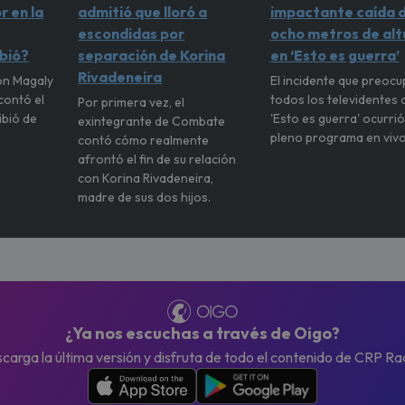
r en la
admitió que lloró a
impactante caída 
escondidas por
ocho metros de alt
ibió?
separación de Korina
en ‘Esto es guerra’
Rivadeneira
on Magaly
El incidente que preocu
contó el
todos los televidentes 
Por primera vez, el
ibió de
'Esto es guerra' ocurrió
exintegrante de Combate
pleno programa en vivo
contó cómo realmente
afrontó el fin de su relación
con Korina Rivadeneira,
madre de sus dos hijos.
¿Ya nos escuchas a través de Oigo?
carga la última versión y disfruta de todo el contenido de CRP Ra