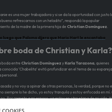
nie es una mujer trabajadora y si se da la oportunidad con justo l
á bueno refrescarnos con un heladito”, respondió la popular
iento de la madre de la primera hija de
Christian Domínguez
.
o luego que Paloma dijera que Mario Hart le encantaba
bre boda de Christian y Karla?
a boda entre
Christian Domínguez
y
Karla Tarazona
, quienes
 La conocida ‘Chabelita’ evitó profundizar en el tema de su expareja
a personal.
asada y no voy a opinar de otras personas, la verdad, porque no e
mo siempre lo he dicho, yo estoy tranquila y estoy enfocada en mí.
no. Por respeto a mi esposo, ya estoy en otra etapa de mi vida. Y
larina, dejando en claro que no quiere hablar sobre su expareja.
E COOKIES