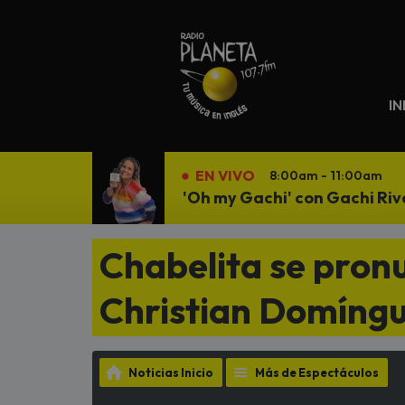
N
IN
EN VIVO
8:00am - 11:00am
'Oh my Gachi' con Gachi Riv
Chabelita se pronu
Christian Domíngu
Noticias Inicio
Más de Espectáculos