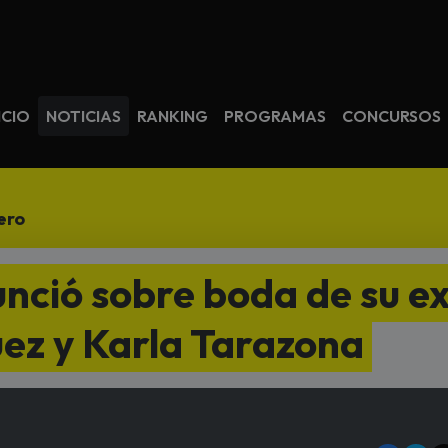
avegación
ICIO
NOTICIAS
RANKING
PROGRAMAS
CONCURSOS
ero
nció sobre boda de su e
ez y Karla Tarazona