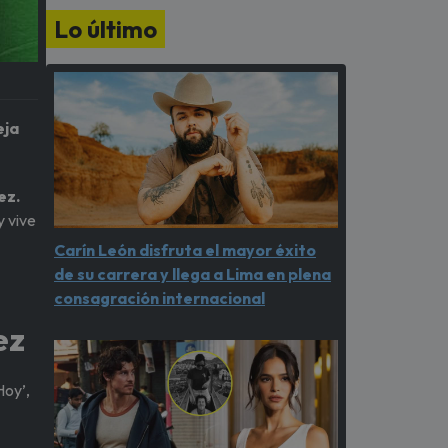
Lo último
eja
ez.
y vive
Carín León disfruta el mayor éxito
de su carrera y llega a Lima en plena
consagración internacional
ez
Hoy’,