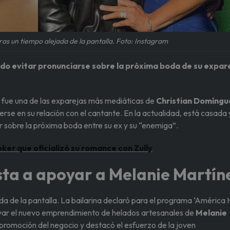
as un tiempo alejada de la pantalla. Foto: Instagram
udo evitar pronunciarse sobre la próxima boda de su expar
fue una de las exparejas más mediáticas de
Christian Domíngu
se en su relación con el cantante. En la actualidad, está casada 
r sobre la próxima boda entre su ex y su “enemiga”.
oker que oficializó su romance con Zully
sta a apoyar a Melanie Martín
da de la pantalla. La bailarina declaró para el programa ‘América 
oyar el nuevo emprendimiento de helados artesanales de
Melanie
 promoción del negocio y destacó el esfuerzo de la joven