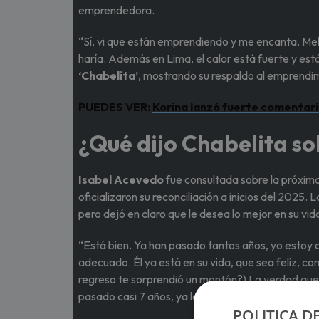
emprendedora.
“Sí, vi que están emprendiendo y me encanta. Mela
haría. Además en Lima, el calor está fuerte y est
‘Chabelita’
, mostrando su respaldo al emprendim
PUEDES VER:
Korina lanzó fuerte comentari
¿Qué dijo Chabelita so
Isabel Acevedo
fue consultada sobre la próxim
oficializaron su reconciliación a inicios del 2025.
pero dejó en claro que le desea lo mejor en su vid
“Está bien. Ya han pasado tantos años, yo estoy c
adecuado. Él ya está en su vida, que sea feliz, co
regreso te sorprendió un montón?) La verdad que 
pasado casi 7 años, ya lo superé”, comentó la bai
POLITICA D