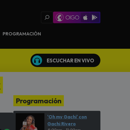
Oigo Radio App
Available on iOS
Available on Goog
PROGRAMACIÓN
ESCUCHAR EN VIVO
x
Programación
'Oh my Gachi' con
Gachi Rivero