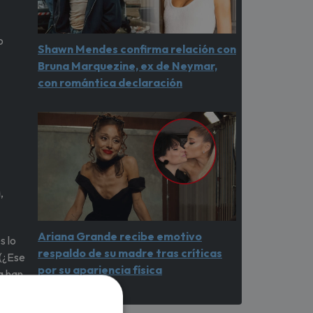
o
Shawn Mendes confirma relación con
Bruna Marquezine, ex de Neymar,
con romántica declaración
,
Ariana Grande recibe emotivo
s lo
respaldo de su madre tras críticas
 (¿Ese
por su apariencia física
a han