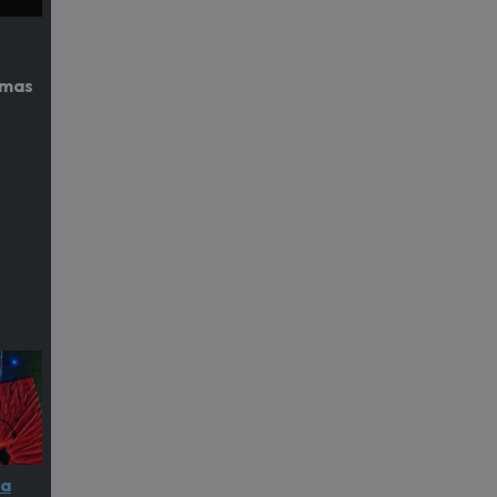
imas
na