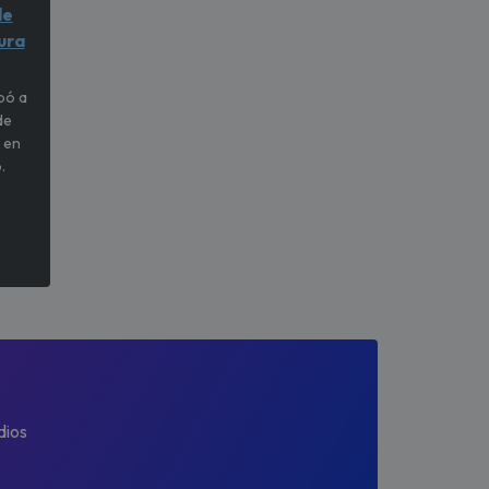
de
ura
pó a
de
 en
.
dios