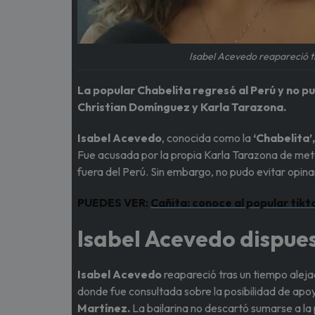
Isabel Acevedo reapareció tr
La popular Chabelita regresó al Perú y no p
Christian Domínguez y Karla Tarazona.
Isabel Acevedo
, conocida como la
‘Chabelita’,
Fue acusada por la propia Karla Tarazona de meter
fuera del Perú. Sin embargo, no pudo evitar opina
PUEDES VER:
Cañita: conoce al popular tikt
Isabel Acevedo dispue
Isabel Acevedo
reapareció tras un tiempo aleja
donde fue consultada sobre la posibilidad de ap
Martínez.
La bailarina no descartó sumarse a la