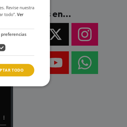
es. Revise nuestra
Síguenos en...
ar todo”.
Ver
 preferencias
PTAR TODO