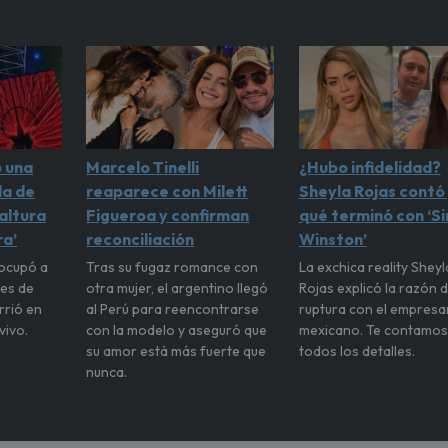
ó una
Marcelo Tinelli
¿Hubo infidelidad?
da de
reaparece con Milett
Sheyla Rojas contó
altura
Figueroa y confirman
qué terminó con ‘Si
ra’
reconciliación
Winston’
eocupó a
Tras su fugaz romance con
La exchica reality Sheyl
tes de
otra mujer, el argentino llegó
Rojas explicó la razón d
rrió en
al Perú para reencontrarse
ruptura con el empresa
vivo.
con la modelo y aseguró que
mexicano. Te contamos
su amor está más fuerte que
todos los detalles.
nunca.