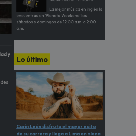
La mejor música en inglés la
encuentras en 'Planeta Weekend' los
sábados y domingos de 12:00 a.m. a 2:00
a.m.
dad y
Lo último
edes
Carín León disfruta el mayor éxito
de su carrera y llega a Lima en plena