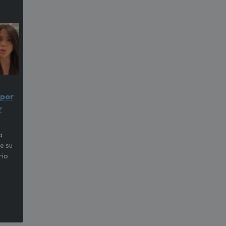
 por
r
a
e su
rio