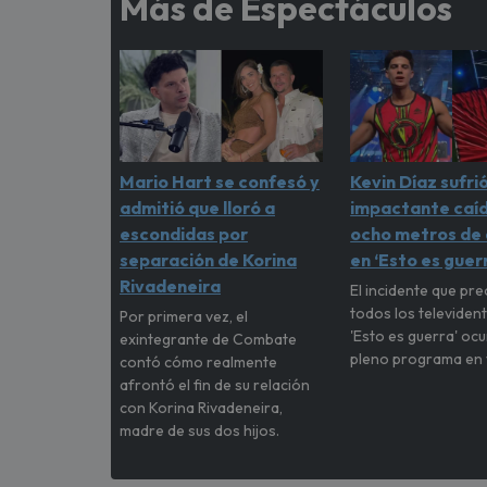
Más de Espectáculos
Mario Hart se confesó y
Kevin Díaz sufri
admitió que lloró a
impactante caí
escondidas por
ocho metros de 
separación de Korina
en ‘Esto es guer
Rivadeneira
El incidente que pr
todos los televiden
Por primera vez, el
'Esto es guerra' ocu
exintegrante de Combate
pleno programa en 
contó cómo realmente
afrontó el fin de su relación
con Korina Rivadeneira,
madre de sus dos hijos.