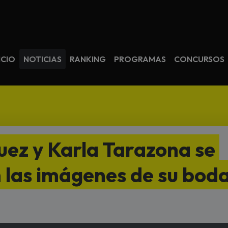
avegación
ICIO
NOTICIAS
RANKING
PROGRAMAS
CONCURSOS
uez y Karla Tarazona se
n las imágenes de su bod