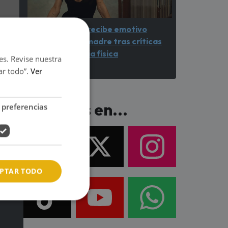
Ariana Grande recibe emotivo
respaldo de su madre tras críticas
por su apariencia física
es. Revise nuestra
ar todo”.
Ver
Síguenos en...
 preferencias
PTAR TODO