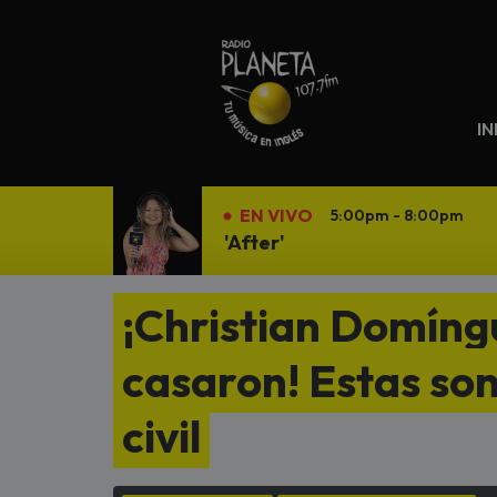
N
IN
EN VIVO
5:00pm - 8:00pm
'After'
¡Christian Domíng
casaron! Estas so
civil