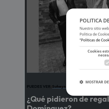
POLITICA D
Nuestro sitio web
Política de Cooki
"Políticas de Coo
Cookies est
neces
(Foto: 
MOSTRAR DE
PUEDES VER:
Suheyn Cipriani contó el difíci
¿Qué pidieron de regal
Domínguez?