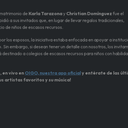
l matrimonio de
Karla Tarazona
y
Christian Domínguez
fue el
 pidió a sus invitados que, en lugar de llevar regalos tradicionales,
cio de niños de escasos recursos.
r los esposos, la iniciativa estaba enfocada en apoyar a instituc
. Sin embargo, si desean tener un detalle con nosotros, los invita
á destinado a colegios de escasos recursos para niños con habilid
, en vivo en
OIGO, nuestra app oficial
y entérate de las últ
us artistas favoritos y su música!