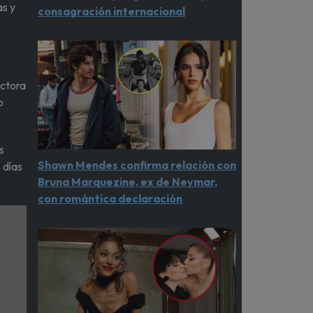
as y
consagración internacional
uctora
o
s
Shawn Mendes confirma relación con
 días
Bruna Marquezine, ex de Neymar,
con romántica declaración