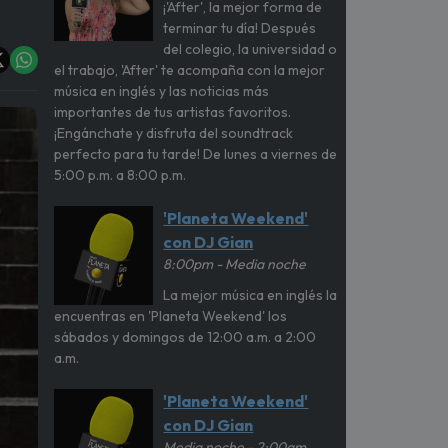
¡'After', la mejor forma de
terminar tu día! Después
del colegio, la universidad o
el trabajo, 'After' te acompaña con la mejor
música en inglés y las noticias más
importantes de tus artistas favoritos.
¡Engánchate y disfruta del soundtrack
perfecto para tu tarde! De lunes a viernes de
5:00 p.m. a 8:00 p.m.
'Planeta Weekend'
con DJ Gian
8:00pm - Media noche
La mejor música en inglés la
encuentras en 'Planeta Weekend' los
sábados y domingos de 12:00 a.m. a 2:00
a.m.
'Planeta Weekend'
con DJ Gian
Media noche - 2:00am