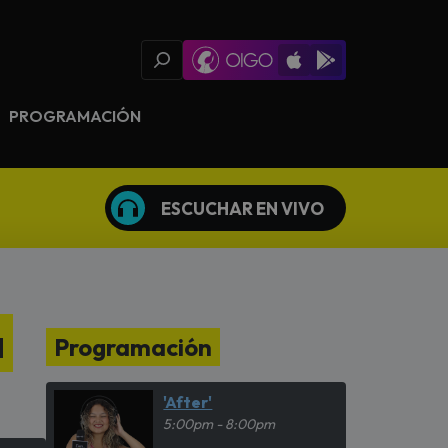
Oigo Radio App
Available on iOS
Available on Goog
PROGRAMACIÓN
ESCUCHAR EN VIVO
a
Programación
'After'
5:00pm - 8:00pm