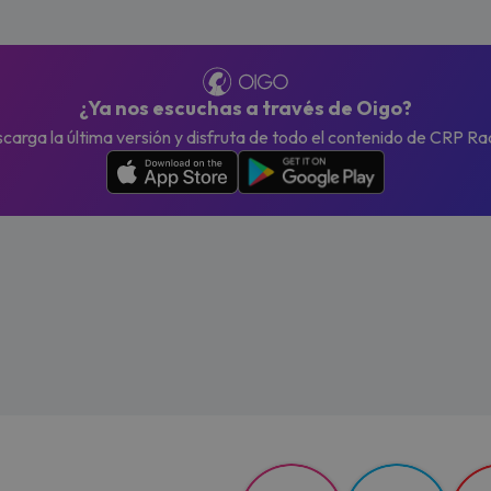
¿Ya nos escuchas a través de Oigo?
carga la última versión y disfruta de todo el contenido de CRP Ra