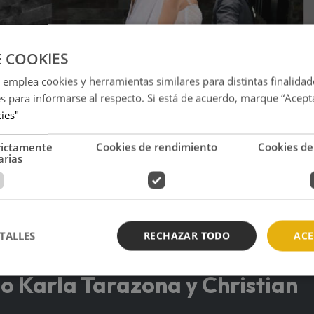
E COOKIES
 emplea cookies y herramientas similares para distintas finalidad
es para informarse al respecto. Si está de acuerdo, marque “Acept
kies"
rictamente
Cookies de rendimiento
Cookies de
arias
Instagram @joselaraweddings)
TALLES
RECHAZAR TODO
ACE
l episodio que vivió en el Miss Grand 2026
o Karla Tarazona y Christian