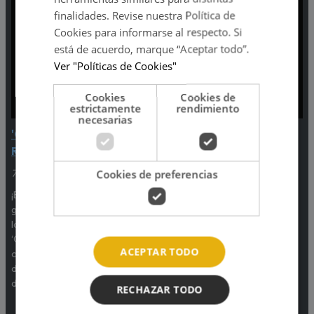
finalidades. Revise nuestra Política de
Cookies para informarse al respecto. Si
está de acuerdo, marque “Aceptar todo”.
Ver "Políticas de Cookies"
Cookies
Cookies de
estrictamente
rendimiento
necesarias
'Oh my Gachi' con Gachi
'Player' con Jorge
Rivero
Aguayo
7:00am - 10:00am
10:00am - 1:00pm
Cookies de preferencias
¡El morning show favorito de
¡El bigotón más querido del
grandes y pequeños! Te alegra
Planeta! Tiene todo lo que
las mañanas y te acompaña de
necesitas saber: lo más trend
‘Camino al Cole’ con sus
en TikTok, lo último en series,
ACEPTAR TODO
ocurrencias únicas y propias
actualizaciones de tus juegos
de la megasuperarchimamacita
favoritos, tecnología y más de
de 7:00 a.m. a 10:00 a.m.
lunes a viernes de 10:00 a.m. a
RECHAZAR TODO
1:00 p.m.