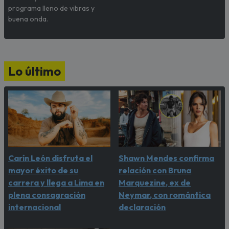
programa lleno de vibras y
buena onda.
Lo último
Carín León disfruta el
Shawn Mendes confirma
mayor éxito de su
relación con Bruna
carrera y llega a Lima en
Marquezine, ex de
plena consagración
Neymar, con romántica
internacional
declaración