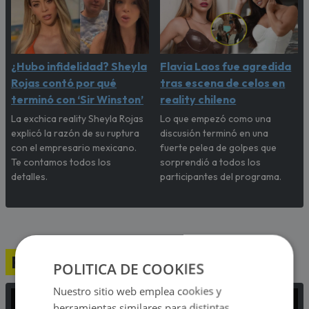
¿Hubo infidelidad? Sheyla
Flavia Laos fue agredida
Rojas contó por qué
tras escena de celos en
terminó con ‘Sir Winston’
reality chileno
La exchica reality Sheyla Rojas
Lo que empezó como una
explicó la razón de su ruptura
discusión terminó en una
con el empresario mexicano.
fuerte pelea de golpes que
Te contamos todos los
sorprendió a todos los
detalles.
participantes del programa.
Programación
POLITICA DE COOKIES
Nuestro sitio web emplea cookies y
herramientas similares para distintas