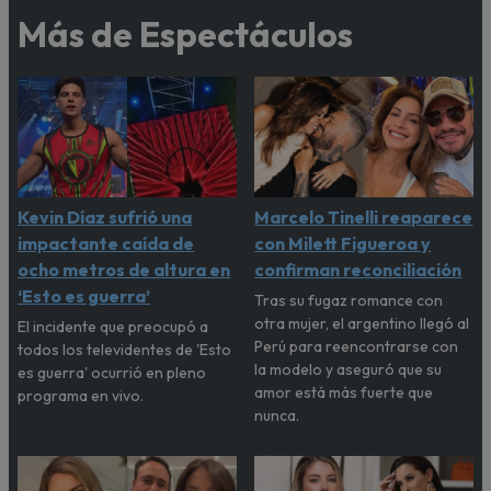
Más de Espectáculos
Kevin Díaz sufrió una
Marcelo Tinelli reaparece
impactante caída de
con Milett Figueroa y
ocho metros de altura en
confirman reconciliación
‘Esto es guerra’
Tras su fugaz romance con
otra mujer, el argentino llegó al
El incidente que preocupó a
Perú para reencontrarse con
todos los televidentes de 'Esto
la modelo y aseguró que su
es guerra' ocurrió en pleno
amor está más fuerte que
programa en vivo.
nunca.