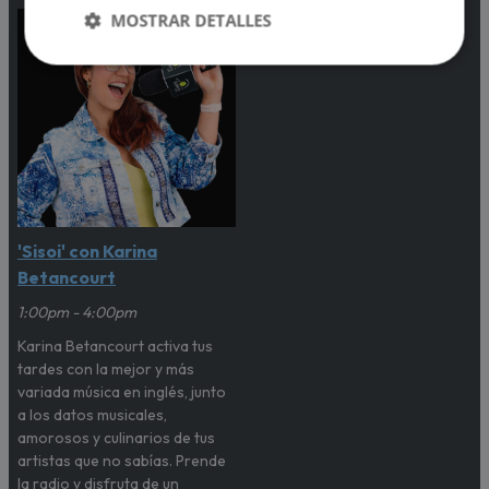
MOSTRAR DETALLES
'Sisoi' con Karina
Betancourt
1:00pm - 4:00pm
Karina Betancourt activa tus
tardes con la mejor y más
variada música en inglés, junto
a los datos musicales,
amorosos y culinarios de tus
artistas que no sabías. Prende
la radio y disfruta de un