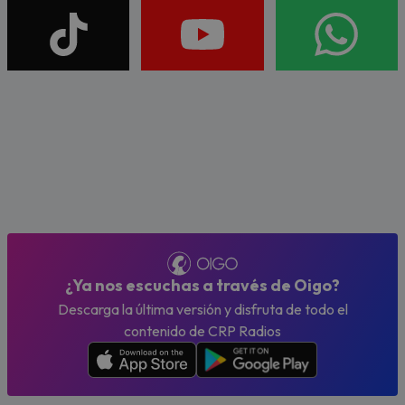
¿Ya nos escuchas a través de Oigo?
Descarga la última versión y disfruta de todo el
contenido de CRP Radios