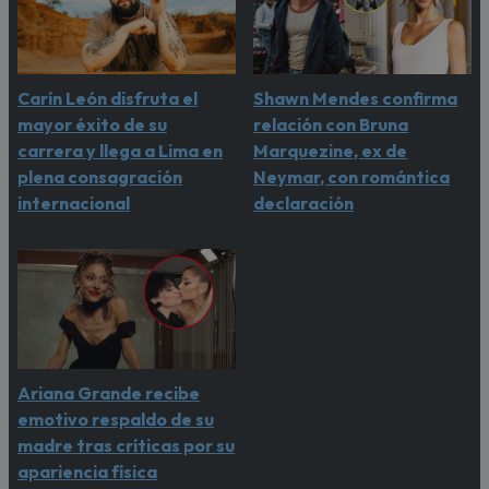
Carín León disfruta el
Shawn Mendes confirma
mayor éxito de su
relación con Bruna
carrera y llega a Lima en
Marquezine, ex de
plena consagración
Neymar, con romántica
internacional
declaración
Ariana Grande recibe
emotivo respaldo de su
madre tras críticas por su
apariencia física