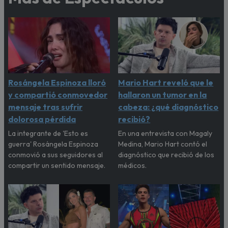
Rosángela Espinoza lloró
Mario Hart reveló que le
y compartió conmovedor
hallaron un tumor en la
mensaje tras sufrir
cabeza: ¿qué diagnóstico
dolorosa pérdida
recibió?
La integrante de 'Esto es
En una entrevista con Magaly
guerra' Rosángela Espinoza
Medina, Mario Hart contó el
conmovió a sus seguidores al
diagnóstico que recibió de los
compartir un sentido mensaje.
médicos.