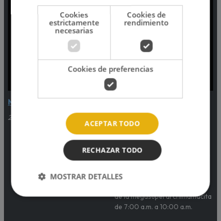
Cookies
Cookies de
estrictamente
rendimiento
necesarias
Cookies de preferencias
Música Continuada
'Oh my Gachi' con Gachi
Rivero
2:00am - 8:00am
ACEPTAR TODO
8:00am - 11:00am
¡El morning show favorito de
RECHAZAR TODO
grandes y pequeños! Te alegra
las mañanas y te acompaña de
MOSTRAR DETALLES
‘Camino al Cole’ con sus
ocurrencias únicas y propias
de la megasuperarchimamacita
de 7:00 a.m. a 10:00 a.m.