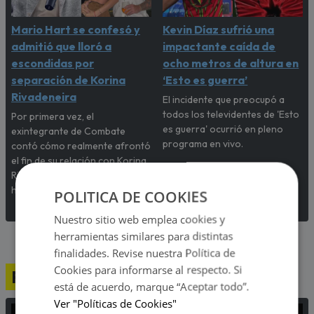
Mario Hart se confesó y
Kevin Díaz sufrió una
admitió que lloró a
impactante caída de
escondidas por
ocho metros de altura en
separación de Korina
‘Esto es guerra’
Rivadeneira
El incidente que preocupó a
todos los televidentes de 'Esto
Por primera vez, el
es guerra' ocurrió en pleno
exintegrante de Combate
programa en vivo.
contó cómo realmente afrontó
el fin de su relación con Korina
Rivadeneira, madre de sus dos
hijos.
POLITICA DE COOKIES
Nuestro sitio web emplea cookies y
herramientas similares para distintas
finalidades. Revise nuestra Política de
Cookies para informarse al respecto. Si
Programación
está de acuerdo, marque “Aceptar todo”.
Ver "Políticas de Cookies"