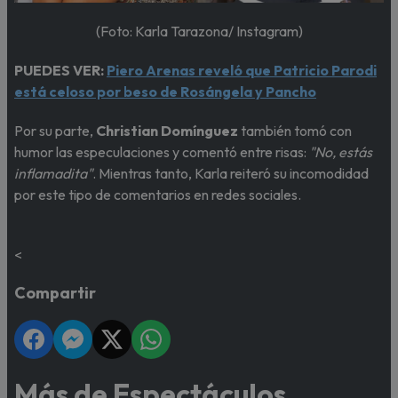
(Foto: Karla Tarazona/ Instagram)
PUEDES VER:
Piero Arenas reveló que Patricio Parodi
está celoso por beso de Rosángela y Pancho
Por su parte,
Christian Domínguez
también tomó con
humor las especulaciones y comentó entre risas:
"No, estás
inflamadita"
. Mientras tanto, Karla reiteró su incomodidad
por este tipo de comentarios en redes sociales.
<
Compartir
Más de Espectáculos