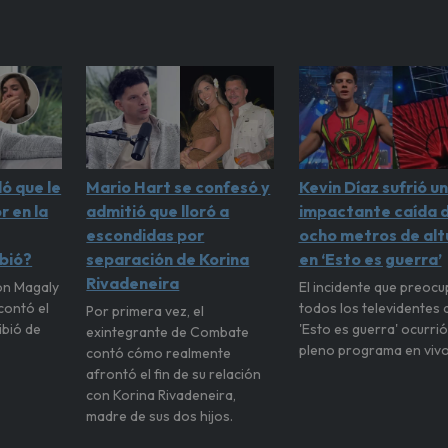
ó que le
Mario Hart se confesó y
Kevin Díaz sufrió u
r en la
admitió que lloró a
impactante caída 
escondidas por
ocho metros de alt
ibió?
separación de Korina
en ‘Esto es guerra’
Rivadeneira
on Magaly
El incidente que preocu
contó el
todos los televidentes 
Por primera vez, el
ibió de
'Esto es guerra' ocurrió
exintegrante de Combate
pleno programa en vivo
contó cómo realmente
afrontó el fin de su relación
con Korina Rivadeneira,
madre de sus dos hijos.