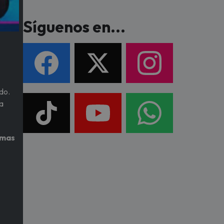
Síguenos en...
do.
la
imas