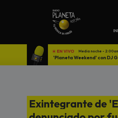
N
IN
EN VIVO
Media noche - 2:00a
'Planeta Weekend' con DJ G
Exintegrante de 'E
denunciado por fue