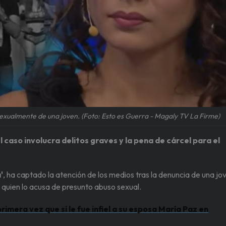
xualmente de una joven. (Foto: Esto es Guerra - Magaly TV La Firme)
caso involucra delitos graves y la pena de cárcel para el
'
, ha captado la atención de los medios tras la denuncia de una jo
, quien lo acusa de presunto abuso sexual.
imera vez que sí le fue infiel a su esposa María Paz en