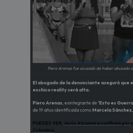
Piero Arenas fue acusado de haber abusado se
El abogado de la denunciante aseguró que el 
exchico reality será alta.
Piero Arenas
, exintegrante de
'Esto es Guerra
de 19 años identificada como
Marcela Sánchez
PUEDES VER:
Jesús Alzamora confirmó por pr
Colombia