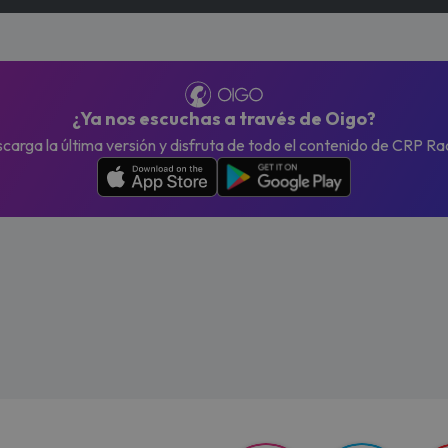
¿Ya nos escuchas a través de Oigo?
carga la última versión y disfruta de todo el contenido de CRP Ra