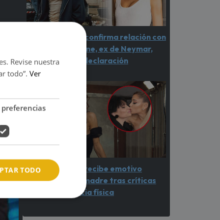
Shawn Mendes confirma relación con
Bruna Marquezine, ex de Neymar,
con romántica declaración
es. Revise nuestra
ar todo”.
Ver
 preferencias
Ariana Grande recibe emotivo
PTAR TODO
respaldo de su madre tras críticas
por su apariencia física