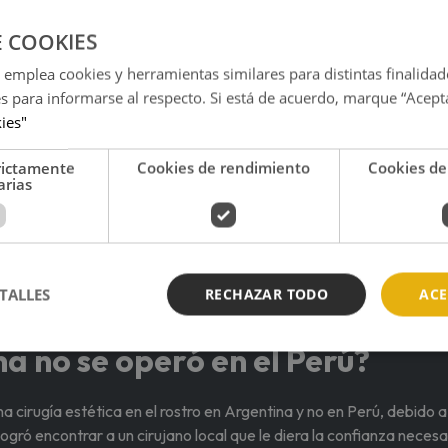
E COOKIES
 emplea cookies y herramientas similares para distintas finalidad
es para informarse al respecto. Si está de acuerdo, marque “Acept
kies"
rictamente
Cookies de rendimiento
Cookies de
arias
TALLES
RECHAZAR TODO
ACE
 'Al fondo hay sitio' reveló que se convertirá en madre
a no se operó en el Perú?
a cirugía estética en el rostro en Argentina y no en Perú, debido a
gró encontrar a un cirujano local que le diera la confianza necesa