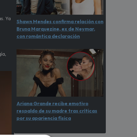
as. Ya
Shawn Mendes confirma relación con
Bruna Marquezine, ex de Neymar,
con romántica declaración
ía,
Ariana Grande recibe emotivo
respaldo de su madre tras críticas
por su apariencia física