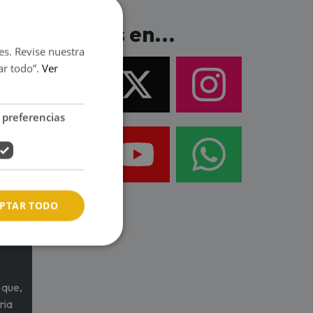
Síguenos en...
es. Revise nuestra
ar todo”.
Ver
 preferencias
PTAR TODO
 que,
ria