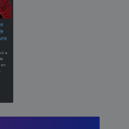
na
de
ura
pó a
de
 en
.