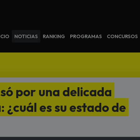
avegación
ICIO
NOTICIAS
RANKING
PROGRAMAS
CONCURSOS
só por una delicada
: ¿cuál es su estado de