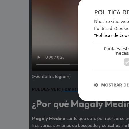
POLITICA D
Nuestro sitio web
Política de Cooki
"Políticas de Coo
Cookies est
neces
(Fuente: Instagram)
MOSTRAR DE
PUEDES VER:
Famosa actriz que participó en
¿Por qué Magaly Medin
Magaly Medina
contó que optó por realizarse un
tras varias semanas de búsqueda y consultas, no lo