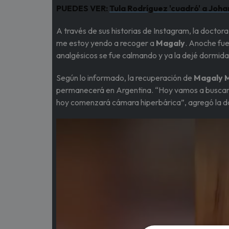
PUEDES VER:
Tula Rodríguez 'cuadró' a Joh
A través de sus historias de Instagram, la doctora
me estoy yendo a recoger a
Magaly
. Anoche fue
analgésicos se fue calmando y ya la dejé dormid
Según lo informado, la recuperación de
Magaly 
permanecerá en Argentina. “Hoy vamos a buscarl
hoy comenzará cámara hiperbárica”, agregó la doc