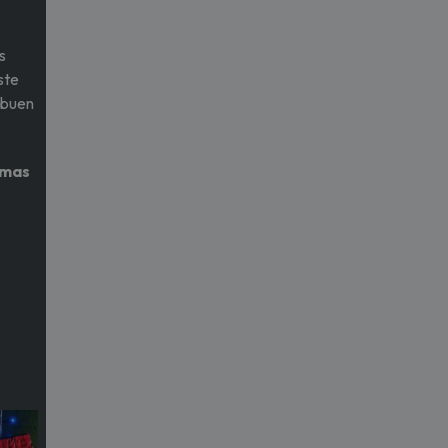
s
ste
 buen
imas