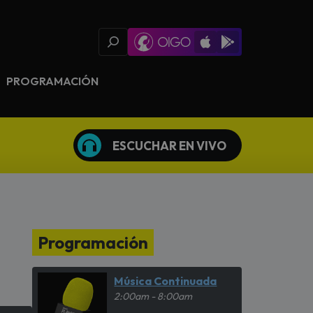
Oigo Radio App
Available on iOS
Available on Goog
PROGRAMACIÓN
ESCUCHAR EN VIVO
Programación
Música Continuada
2:00am - 8:00am