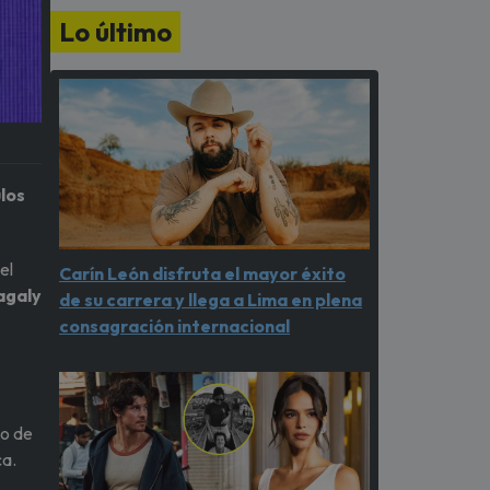
Lo último
los
el
Carín León disfruta el mayor éxito
agaly
de su carrera y llega a Lima en plena
consagración internacional
do de
ca.