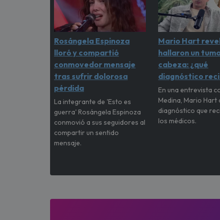
Rosángela Espinoza
Mario Hart revel
lloró y compartió
hallaron un tumo
conmovedor mensaje
cabeza: ¿qué
tras sufrir dolorosa
diagnóstico rec
pérdida
En una entrevista c
Medina, Mario Hart 
La integrante de 'Esto es
diagnóstico que rec
guerra' Rosángela Espinoza
los médicos.
conmovió a sus seguidores al
compartir un sentido
mensaje.