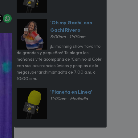
'Oh my Gachi' con
Gachi Rivero
8:00am - 11:00am
¡El morning show favorito
de grandes y pequeños! Te alegra las
mañanas y te acompaña de ‘Camino al Cole’
con sus ocurrencias únicas y propias de la
megasuperarchimamacita de 7:00 a.m. a
10:00 a.m.
'Planeta en Línea'
11:00am - Mediodía