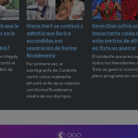
ó que le
Mario Hart se confesó y
Kevin Díaz sufrió u
r en la
admitió que lloró a
impactante caída 
escondidas por
ocho metros de alt
ibió?
separación de Korina
en ‘Esto es guerra’
Rivadeneira
on Magaly
El incidente que preocu
contó el
todos los televidentes 
Por primera vez, el
ibió de
'Esto es guerra' ocurrió
exintegrante de Combate
pleno programa en vivo
contó cómo realmente
afrontó el fin de su relación
con Korina Rivadeneira,
madre de sus dos hijos.