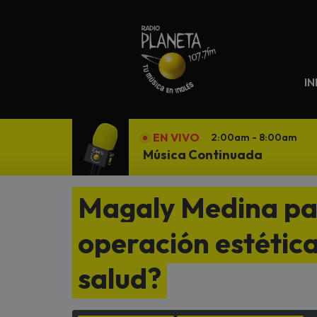
N
IN
EN VIVO
2:00am - 8:00am
Música Continuada
Magaly Medina pa
operación estética
salud?