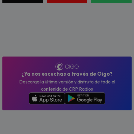
¿Ya nos escuchas a través de Oigo?
Descarga la última versión y disfruta de todo el
contenido de CRP Radios