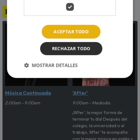
Programación
ACEPTAR TODO
RECHAZAR TODO
MOSTRAR DETALLES
Música Continuada
'After'
2:00am - 9:00am
9:00am - Mediodía
¡'After', la mejor forma de
terminar tu día! Después del
colegio, la universidad o el
trabajo, 'After' te acompaña
con la mejor música en inglés y