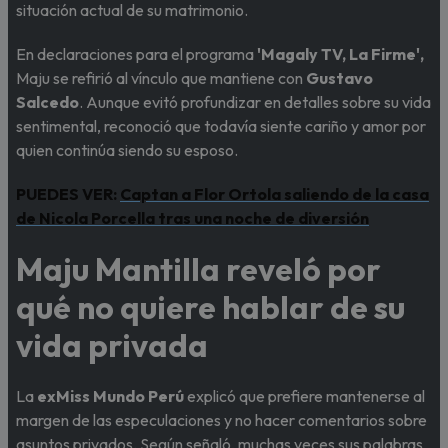
situación actual de su matrimonio.
En declaraciones para el programa
'Magaly TV, La Firme',
Maju se refirió al vínculo que mantiene con
Gustavo
Salcedo
. Aunque evitó profundizar en detalles sobre su vida
sentimental, reconoció que todavía siente cariño y amor por
quien continúa siendo su esposo.
PUEDES VER:
Captan a Flor Ortola saliendo de la casa
de Nicola Porcella tras una noche de diversión
Maju Mantilla reveló por
qué no quiere hablar de su
vida privada
La
exMiss Mundo Perú
explicó que prefiere mantenerse al
margen de las especulaciones y no hacer comentarios sobre
asuntos privados. Según señaló, muchas veces sus palabras