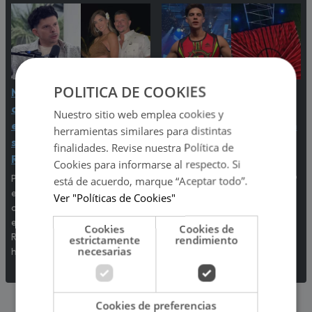
POLITICA DE COOKIES
Mario Hart se confesó y
Kevin Díaz sufrió una
admitió que lloró a
impactante caída de
Nuestro sitio web emplea cookies y
escondidas por
ocho metros de altura en
herramientas similares para distintas
separación de Korina
‘Esto es guerra’
finalidades. Revise nuestra Política de
Rivadeneira
El incidente que preocupó a
Cookies para informarse al respecto. Si
todos los televidentes de 'Esto
Por primera vez, el
está de acuerdo, marque “Aceptar todo”.
es guerra' ocurrió en pleno
exintegrante de Combate
Ver "Políticas de Cookies"
programa en vivo.
contó cómo realmente afrontó
el fin de su relación con Korina
Cookies
Cookies de
Rivadeneira, madre de sus dos
estrictamente
rendimiento
necesarias
hijos.
Cookies de preferencias