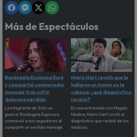
Más de Espectáculos
Rosángela Espinoza lloró
Mario Hart reveló que le
y compartió conmovedor
hallaron un tumor en la
mensaje tras sufrir
cabeza: ¿qué diagnóstico
dolorosa pérdida
recibió?
La integrante de 'Esto es
En una entrevista con Magaly
guerra' Rosángela Espinoza
Medina, Mario Hart contó el
conmovió a sus seguidores al
diagnóstico que recibió de los
compartir un sentido mensaje.
médicos.