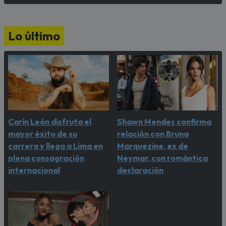
Lo último
Carín León disfruta el
Shawn Mendes confirma
mayor éxito de su
relación con Bruna
carrera y llega a Lima en
Marquezine, ex de
plena consagración
Neymar, con romántica
internacional
declaración