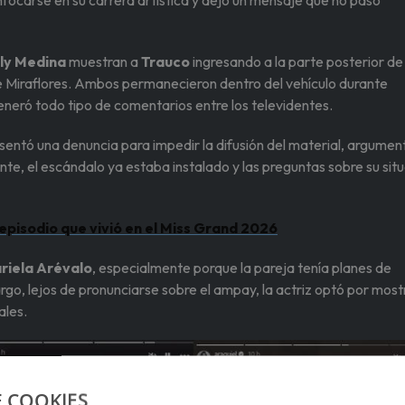
enfocarse en su carrera artística y dejó un mensaje que no pasó
ly Medina
muestran a
Trauco
ingresando a la parte posterior de
 Miraflores. Ambos permanecieron dentro del vehículo durante
eró todo tipo de comentarios entre los televidentes.
sentó una denuncia para impedir la difusión del material, argume
nte, el escándalo ya estaba instalado y las preguntas sobre su sit
l episodio que vivió en el Miss Grand 2026
riela Arévalo
, especialmente porque la pareja tenía planes de
go, lejos de pronunciarse sobre el ampay, la actriz optó por most
ales.
E COOKIES