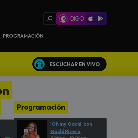
Oigo Radio App
Available on iOS
Available on Goog
PROGRAMACIÓN
ESCUCHAR EN VIVO
ón
Programación
'Oh my Gachi' con
Gachi Rivero