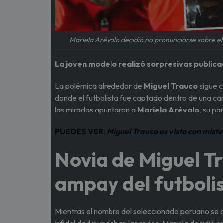
Mariela Arévalo decidió no pronunciarse sobre el
La joven modelo realizó sorpresivas publica
La polémica alrededor de
Miguel Trauco
sigue c
donde el futbolista fue captado dentro de una ca
las miradas apuntaron a
Mariela Arévalo
, su pa
PUEDES VER:
Miguel Trauco es visto con miste
Novia de Miguel T
ampay del futboli
Mientras el nombre del seleccionado peruano se c