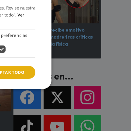
es. Revise nuestra
ar todo”.
Ver
Ariana Grande recibe emotivo
 preferencias
respaldo de su madre tras críticas
por su apariencia física
PTAR TODO
Síguenos en...