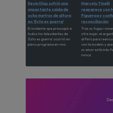
Kevin Díaz sufrió una
Marcelo Tinelli
impactante caída de
reaparece con M
ocho metros de altura
Figueroa y conf
en ‘Esto es guerra’
reconciliación
El incidente que preocupó a
Tras su fugaz roma
todos los televidentes de
otra mujer, el argen
'Esto es guerra' ocurrió en
al Perú para reenc
pleno programa en vivo.
con la modelo y as
su amor está más f
nunca.
Des