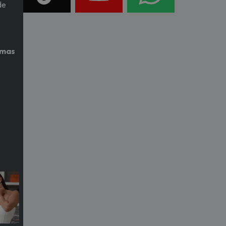
de
imas