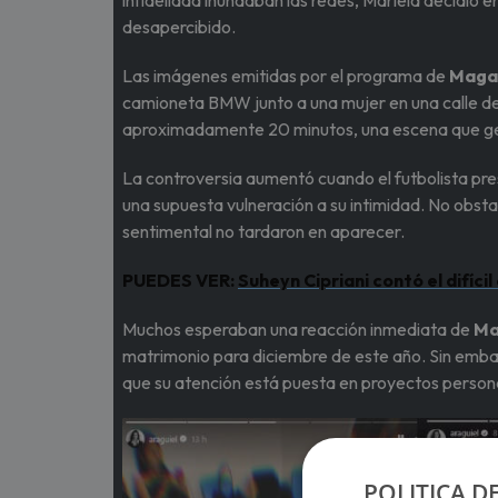
infidelidad inundaban las redes, Mariela decidió 
desapercibido.
Las imágenes emitidas por el programa de
Maga
camioneta BMW junto a una mujer en una calle de
aproximadamente 20 minutos, una escena que gen
La controversia aumentó cuando el futbolista pre
una supuesta vulneración a su intimidad. No obsta
sentimental no tardaron en aparecer.
PUEDES VER:
Suheyn Cipriani contó el difíci
Muchos esperaban una reacción inmediata de
Ma
matrimonio para diciembre de este año. Sin embar
que su atención está puesta en proyectos person
POLITICA D