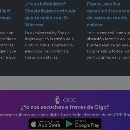
¿Hubo infidelidad?
Flavia Laos fue
ilett
Sheyla Rojas contó por
agredida tras esce
irman
qué terminó con ‘Sir
de celos en reality
Winston’
chileno
nce con
La exchica reality Sheyla
Lo que empezó como u
tino llegó
Rojas explicó la razón de su
discusión terminó en u
ontrarse
ruptura con el empresario
fuerte pelea de golpes
eguró que
mexicano. Te contamos
sorprendió a todos los
uerte que
todos los detalles.
participantes del prog
¿Ya nos escuchas a través de Oigo?
carga la última versión y disfruta de todo el contenido de CRP Ra