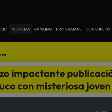
avegación
ICIO
NOTICIAS
RANKING
PROGRAMAS
CONCURSOS
ero
izo impactante publicaci
uco con misteriosa joven