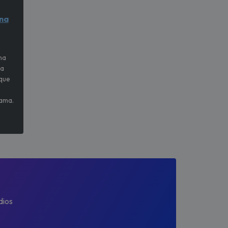
na
na
na
 que
rama.
dios