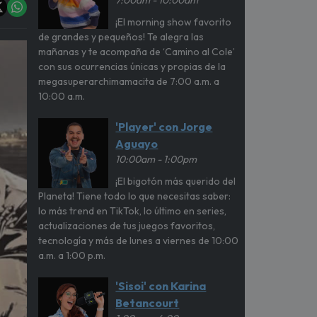
7:00am - 10:00am
¡El morning show favorito
de grandes y pequeños! Te alegra las
mañanas y te acompaña de ‘Camino al Cole’
con sus ocurrencias únicas y propias de la
megasuperarchimamacita de 7:00 a.m. a
10:00 a.m.
'Player' con Jorge
Aguayo
10:00am - 1:00pm
¡El bigotón más querido del
Planeta! Tiene todo lo que necesitas saber:
lo más trend en TikTok, lo último en series,
actualizaciones de tus juegos favoritos,
tecnología y más de lunes a viernes de 10:00
a.m. a 1:00 p.m.
'Sisoi' con Karina
Betancourt