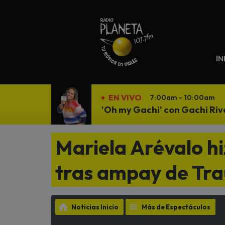
N
IN
EN VIVO
7:00am - 10:00am
'Oh my Gachi' con Gachi Riv
Mariela Arévalo h
tras ampay de Tra
Noticias Inicio
Más de Espectáculos