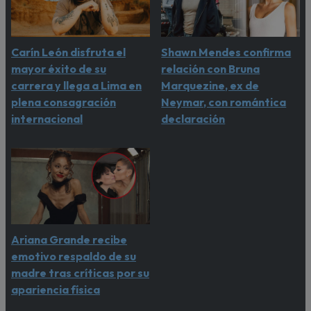
Carín León disfruta el
Shawn Mendes confirma
mayor éxito de su
relación con Bruna
carrera y llega a Lima en
Marquezine, ex de
plena consagración
Neymar, con romántica
internacional
declaración
Ariana Grande recibe
emotivo respaldo de su
madre tras críticas por su
apariencia física