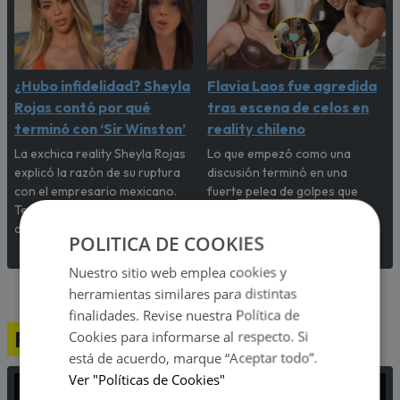
¿Hubo infidelidad? Sheyla
Flavia Laos fue agredida
Rojas contó por qué
tras escena de celos en
terminó con ‘Sir Winston’
reality chileno
La exchica reality Sheyla Rojas
Lo que empezó como una
explicó la razón de su ruptura
discusión terminó en una
con el empresario mexicano.
fuerte pelea de golpes que
Te contamos todos los
sorprendió a todos los
detalles.
participantes del programa.
POLITICA DE COOKIES
Nuestro sitio web emplea cookies y
herramientas similares para distintas
finalidades. Revise nuestra Política de
Programación
Cookies para informarse al respecto. Si
está de acuerdo, marque “Aceptar todo”.
Ver "Políticas de Cookies"