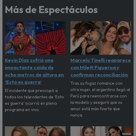
Más de Espectáculos
Kevin Díaz sufrió una
Marcelo Tinelli reaparece
impactante caída de
con Milett Figueroa y
ocho metros de altura en
confirman reconciliación
‘Esto es guerra’
Tras su fugaz romance con
otra mujer, el argentino llegó al
El incidente que preocupó a
Perú para reencontrarse con
todos los televidentes de 'Esto
la modelo y aseguró que su
es guerra' ocurrió en pleno
amor está más fuerte que
programa en vivo.
nunca.