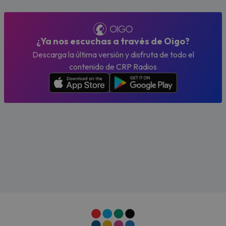
¿Ya nos escuchas a través de Oigo?
Descarga la última versión y disfruta de todo el
contenido de CRP Radios