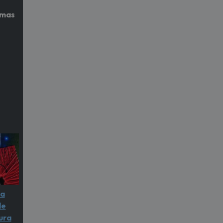
imas
na
de
ura