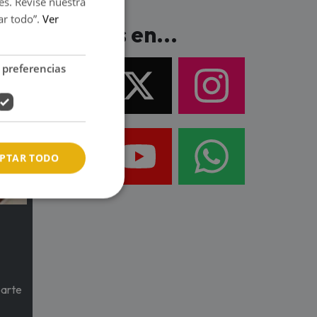
es. Revise nuestra
ar todo”.
Ver
Síguenos en...
 preferencias
PTAR TODO
parte