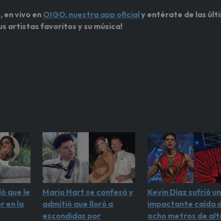
, en vivo en
OIGO, nuestra app oficial
y entérate de las últ
us artistas favoritos y su música!
ó que le
Mario Hart se confesó y
Kevin Díaz sufrió u
r en la
admitió que lloró a
impactante caída 
escondidas por
ocho metros de alt