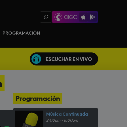
Oigo Radio App
Available on iOS
Available on Goog
PROGRAMACIÓN
ESCUCHAR EN VIVO
n
Programación
Música Continuada
2:00am - 8:00am