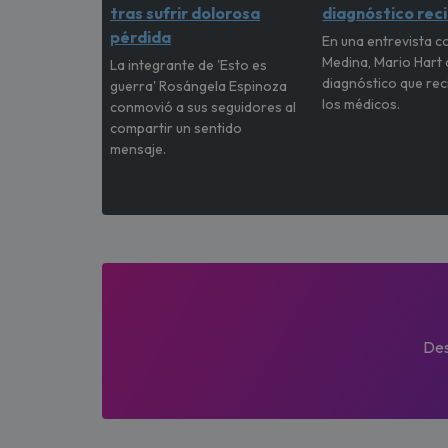
tras sufrir dolorosa
diagnóstico rec
pérdida
En una entrevista c
Medina, Mario Hart 
La integrante de 'Esto es
diagnóstico que rec
guerra' Rosángela Espinoza
los médicos.
conmovió a sus seguidores al
compartir un sentido
mensaje.
Des