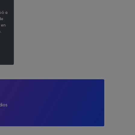
pó a
de
 en
.
dios