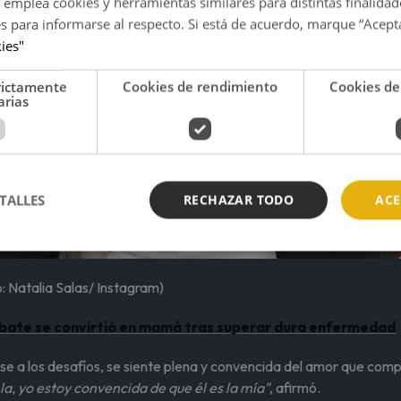
 emplea cookies y herramientas similares para distintas finalidad
es para informarse al respecto. Si está de acuerdo, marque “Acept
kies"
rictamente
Cookies de rendimiento
Cookies de
arias
TALLES
RECHAZAR TODO
ACE
: Natalia Salas/ Instagram)
ate se convirtió en mamá tras superar dura enfermedad
pese a los desafíos, se siente plena y convencida del amor que com
la, yo estoy convencida de que él es la mía"
, afirmó.