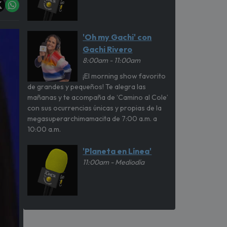
'Oh my Gachi' con
Gachi Rivero
8:00am - 11:00am
¡El morning show favorito
de grandes y pequeños! Te alegra las
mañanas y te acompaña de ‘Camino al Cole’
con sus ocurrencias únicas y propias de la
megasuperarchimamacita de 7:00 a.m. a
10:00 a.m.
'Planeta en Línea'
11:00am - Mediodía