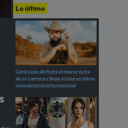
Lo último
Carín León disfruta el mayor éxito
de su carrera y llega a Lima en plena
consagración internacional
s