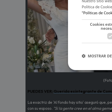
Nuestro sitio web
Política de Cooki
"Políticas de Coo
Cookies est
neces
MOSTRAR DE
(Foto
PUEDES VER:
Querida exintegrante de Comb
La exactriz de 'Al fondo hay sitio' aseguró que, 
con su esposo.
"Si la gente cree en el alma geme