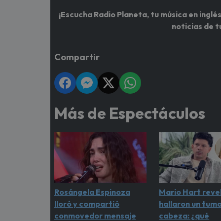
¡Escucha Radio Planeta, tu música en inglés
noticias de t
Compartir
Más de Espectáculos
Rosángela Espinoza
Mario Hart revel
lloró y compartió
hallaron un tumo
conmovedor mensaje
cabeza: ¿qué