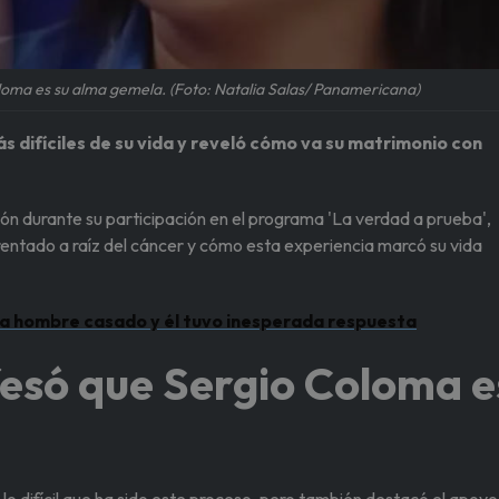
loma es su alma gemela. (Foto: Natalia Salas/ Panamericana)
 difíciles de su vida y reveló cómo va su matrimonio con
azón durante su participación en el programa 'La verdad a prueba',
entado a raíz del cáncer y cómo esta experiencia marcó su vida
 a hombre casado y él tuvo inesperada respuesta
fesó que Sergio Coloma e