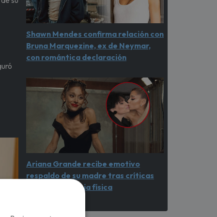
 de su
Shawn Mendes confirma relación con
Bruna Marquezine, ex de Neymar,
con romántica declaración
guró
Ariana Grande recibe emotivo
respaldo de su madre tras críticas
por su apariencia física