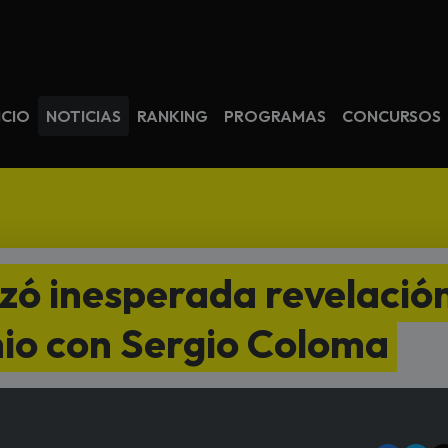
avegación
ICIO
NOTICIAS
RANKING
PROGRAMAS
CONCURSOS
izó inesperada revelació
io con Sergio Coloma