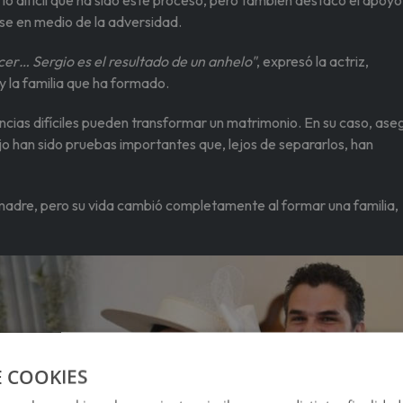
 lo difícil que ha sido este proceso, pero también destacó el apoyo
rse en medio de la adversidad.
cer… Sergio es el resultado de un anhelo"
, expresó la actriz,
y la familia que ha formado.
ncias difíciles pueden transformar un matrimonio. En su caso, ase
jo han sido pruebas importantes que, lejos de separarlos, han
adre, pero su vida cambió completamente al formar una familia,
E COOKIES