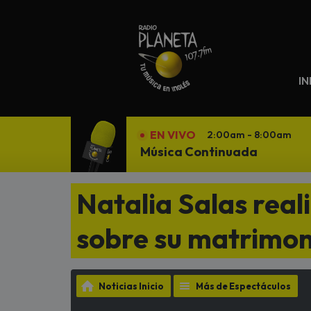
N
IN
EN VIVO
2:00am - 8:00am
Música Continuada
Natalia Salas real
sobre su matrimon
Noticias Inicio
Más de Espectáculos