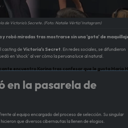
ela de Victoria's Secrete. (Foto: Natalie Vértiz/ Instagram)
y robó miradas tras mostrarse sin una 'gota' de maquillaj
l casting de
Victoria's Secret
. En redes sociales, se difundieron
edó en 'shock' al ver cómo la peruana luce al natural.
ante encuentro Korina tras confesar que le gusta Mario 
ló en la pasarela de
ente al equipo encargado del proceso de selección. Su singular
hicieron que diversos cibernautas la llenen de elogios.