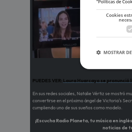
"Políticas de Coo
Cookies est
neces
MOSTRAR DE
(
PUEDES VER:
Laura Huarcayo se pronunció 
En sus redes sociales, Natalie Vértiz se mostró 
convertirse en el próximo ángel de Victoria's Sec
cumpliendo uno de sus sueños como modelo.
¡Escucha Radio Planeta, tu música en inglés
noticias de t