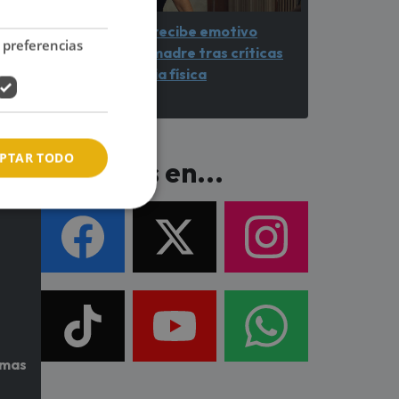
Ariana Grande recibe emotivo
 preferencias
respaldo de su madre tras críticas
por su apariencia física
PTAR TODO
Síguenos en...
imas