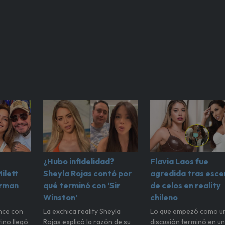
¿Hubo infidelidad?
Flavia Laos fue
ilett
Sheyla Rojas contó por
agredida tras esce
irman
qué terminó con ‘Sir
de celos en reality
Winston’
chileno
nce con
La exchica reality Sheyla
Lo que empezó como u
tino llegó
Rojas explicó la razón de su
discusión terminó en u