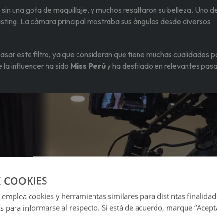
 sin una gota de maquillaje, y muchos resaltaron su belleza. Uno de
sting. La cámara principal mostraba sus ángulos desde diversos
sar este filtro, ya que consideran que tiene muchas cualidades p
 la influencer ha sido
Miss Perú
y ha desfilado en relevantes pasa
E COOKIES
 emplea cookies y herramientas similares para distintas finalidad
es para informarse al respecto. Si está de acuerdo, marque “Acept