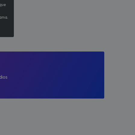
 que
rama.
dios