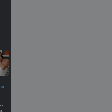
na
na
na