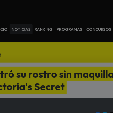
avegación
ICIO
NOTICIAS
RANKING
PROGRAMAS
CONCURSOS
t
tró su rostro sin maquill
ctoria's Secret