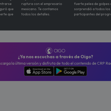
ontrarse
ruptura con el empresario
fuerte pelea de golpes
eguró que
mexicano. Te contamos
sorprendió a todos los
uerte que
todos los detalles.
participantes del prog
¿Ya nos escuchas a través de Oigo?
carga la última versión y disfruta de todo el contenido de CRP Ra