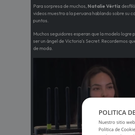
Para sorpresa de muchos,
Natalie Vértiz
desfiló
videos muestra a la peruana hablando sobre su ca
puntos.
Muchos seguidores esperan que la modelo logre pa
ser un ángel de Victoria's Secret. Recordemos que
de moda.
POLITICA D
Nuestro sitio web
Política de Cooki