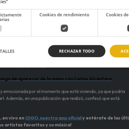
kies"
rictamente
Cookies de rendimiento
Cookies de
arias
TALLES
RECHAZAR TODO
ACE
Foto: Sebastian Vértiz)
luego de aparecer de la mano con Carlos Alcántara
muy emocionada por el momento que está viviendo, ya que podría
ret. Además, en una publicación que realizó, confesó que está
, en vivo en
OIGO, nuestra app oficial
y entérate de las últ
us artistas favoritos y su música!