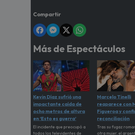
Compartir
Más de Espectáculos
Kevin Díaz sufrió una
Marcelo Tinelli
impactante caída de
reaparece con M
ocho metros de altura
Figueroa y conf
en ‘Esto es guerra’
reconciliación
El incidente que preocupó a
Tras su fugaz roma
todos los televidentes de
otra mujer, el argen