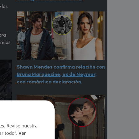
 los
ara
relas
Shawn Mendes confirma relación con
Bruna Marquezine, ex de Neymar,
con romántica declaración
es. Revise nuestra
ar todo”.
Ver