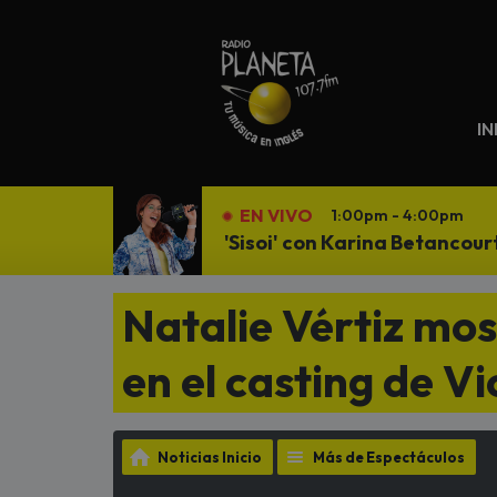
N
IN
EN VIVO
1:00pm - 4:00pm
'Sisoi' con Karina Betancour
Natalie Vértiz mos
en el casting de Vi
Noticias Inicio
Más de Espectáculos