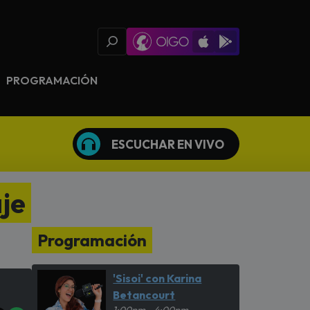
Oigo Radio App
Available on iOS
Available on Goog
PROGRAMACIÓN
ESCUCHAR EN VIVO
aje
Programación
'Sisoi' con Karina
Betancourt