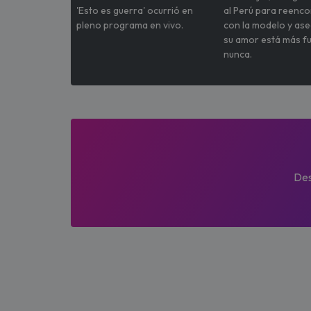
'Esto es guerra' ocurrió en
al Perú para reenc
pleno programa en vivo.
con la modelo y as
su amor está más f
nunca.
Des