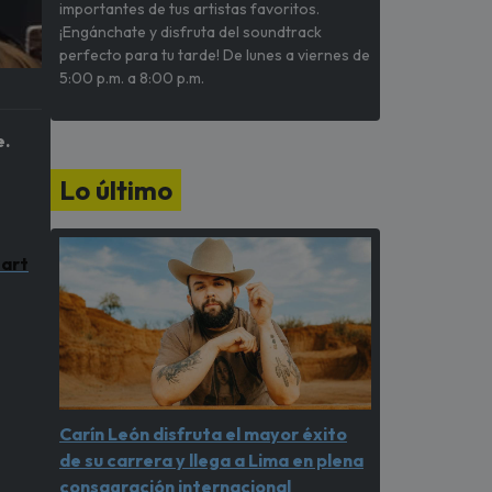
importantes de tus artistas favoritos.
¡Engánchate y disfruta del soundtrack
perfecto para tu tarde! De lunes a viernes de
5:00 p.m. a 8:00 p.m.
e.
Lo último
Hart
Carín León disfruta el mayor éxito
de su carrera y llega a Lima en plena
consagración internacional