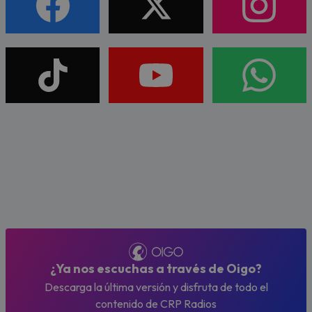
¿Ya nos escuchas a través de Oigo?
Descarga la última versión y disfruta de todo el
contenido de CRP Radios