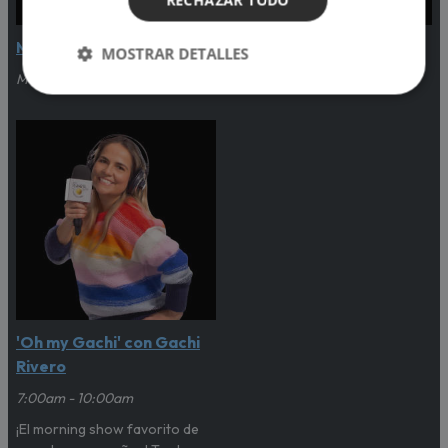
RECHAZAR TODO
Música Continuada
'Despierta Planetario'
MOSTRAR DETALLES
Media noche - 6:00am
6:00am - 7:00am
'Oh my Gachi' con Gachi
Rivero
7:00am - 10:00am
¡El morning show favorito de