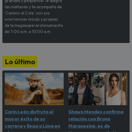
grandes y pequeños! Te alegra
las mañanas y te acompaña de
‘Camino al Cole’ con sus
ocurrencias únicas y propias
de la megasuperarchimamacita
de 7:00 a.m. a 10:00 a.m.
Lo último
Carín León disfruta el
Shawn Mendes confirma
mayor éxito de su
relación con Bruna
carrera y llega a Lima en
Marquezine, ex de