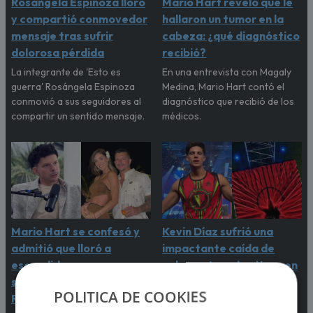
Rosángela Espinoza lloró
Mario Hart reveló que le
y compartió conmovedor
hallaron un tumor en la
mensaje tras sufrir
cabeza: ¿qué diagnóstico
dolorosa pérdida
recibió?
La integrante de 'Esto es
En una entrevista con Magaly
guerra' Rosángela Espinoza
Medina, Mario Hart contó el
conmovió a sus seguidores al
diagnóstico que recibió de los
compartir un sentido mensaje.
médicos.
Mario Hart se confesó y
Kevin Díaz sufrió una
admitió que lloró a
impactante caída de
escondidas por
ocho metros de altura en
separación de Korina
‘Esto es guerra’
POLITICA DE COOKIES
Rivadeneira
El incidente que preocupó a