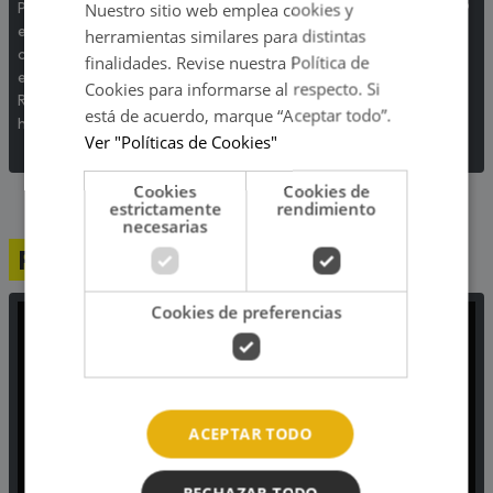
todos los televidentes de 'Esto
Por primera vez, el
Nuestro sitio web emplea cookies y
es guerra' ocurrió en pleno
exintegrante de Combate
herramientas similares para distintas
programa en vivo.
contó cómo realmente afrontó
finalidades. Revise nuestra Política de
el fin de su relación con Korina
Cookies para informarse al respecto. Si
Rivadeneira, madre de sus dos
está de acuerdo, marque “Aceptar todo”.
hijos.
Ver "Políticas de Cookies"
Cookies
Cookies de
estrictamente
rendimiento
necesarias
Programación
Cookies de preferencias
ACEPTAR TODO