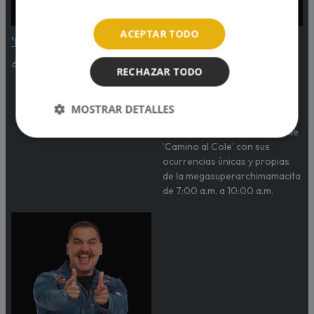
ACEPTAR TODO
'Despierta Planetario'
'Oh my Gachi' con Gachi
Rivero
6:00am - 7:00am
RECHAZAR TODO
7:00am - 10:00am
¡El morning show favorito de
MOSTRAR DETALLES
grandes y pequeños! Te alegra
las mañanas y te acompaña de
‘Camino al Cole’ con sus
ocurrencias únicas y propias
de la megasuperarchimamacita
de 7:00 a.m. a 10:00 a.m.