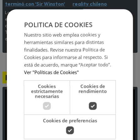
terminó con ‘Sir Winston’
reality chileno
La exchica reality Sheyla Rojas
Lo que empezó como una
explicó la razón de su ruptura
discusión terminó en una
POLITICA DE COOKIES
con el empresario mexicano.
fuerte pelea de golpes que
Te contamos todos los
sorprendió a todos los
Nuestro sitio web emplea cookies y
detalles.
participantes del programa.
herramientas similares para distintas
finalidades. Revise nuestra Política de
Cookies para informarse al respecto. Si
está de acuerdo, marque “Aceptar todo”.
Ver "Políticas de Cookies"
Programación
Cookies
Cookies de
estrictamente
rendimiento
necesarias
Cookies de preferencias