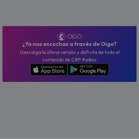
¿Ya nos escuchas a través de Oigo?
Descarga la última versión y disfruta de todo el
contenido de CRP Radios