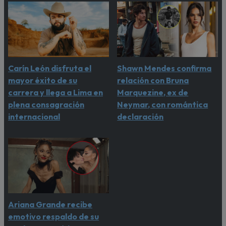
Carín León disfruta el
Shawn Mendes confirma
mayor éxito de su
relación con Bruna
carrera y llega a Lima en
Marquezine, ex de
plena consagración
Neymar, con romántica
internacional
declaración
Ariana Grande recibe
emotivo respaldo de su