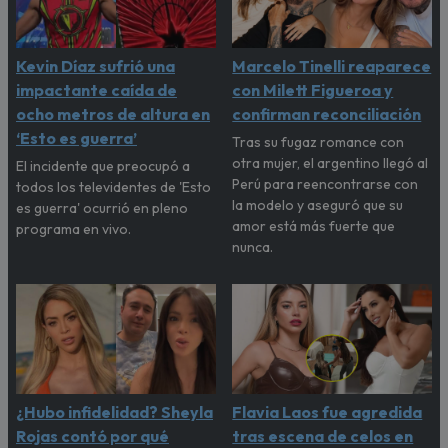
Kevin Díaz sufrió una
Marcelo Tinelli reaparece
impactante caída de
con Milett Figueroa y
ocho metros de altura en
confirman reconciliación
‘Esto es guerra’
Tras su fugaz romance con
otra mujer, el argentino llegó al
El incidente que preocupó a
Perú para reencontrarse con
todos los televidentes de 'Esto
la modelo y aseguró que su
es guerra' ocurrió en pleno
amor está más fuerte que
programa en vivo.
nunca.
¿Hubo infidelidad? Sheyla
Flavia Laos fue agredida
Rojas contó por qué
tras escena de celos en