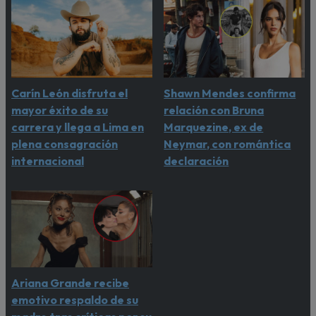
Carín León disfruta el
Shawn Mendes confirma
mayor éxito de su
relación con Bruna
carrera y llega a Lima en
Marquezine, ex de
plena consagración
Neymar, con romántica
internacional
declaración
Ariana Grande recibe
emotivo respaldo de su