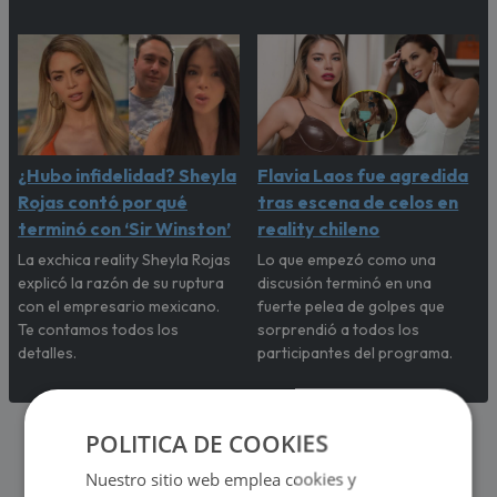
¿Hubo infidelidad? Sheyla
Flavia Laos fue agredida
Rojas contó por qué
tras escena de celos en
terminó con ‘Sir Winston’
reality chileno
La exchica reality Sheyla Rojas
Lo que empezó como una
explicó la razón de su ruptura
discusión terminó en una
con el empresario mexicano.
fuerte pelea de golpes que
Te contamos todos los
sorprendió a todos los
detalles.
participantes del programa.
POLITICA DE COOKIES
Nuestro sitio web emplea cookies y