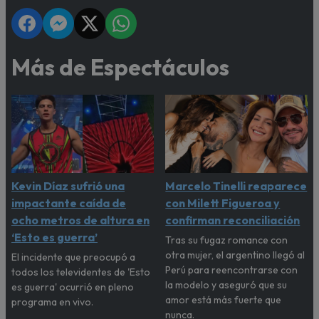
Más de Espectáculos
Kevin Díaz sufrió una
Marcelo Tinelli reaparece
impactante caída de
con Milett Figueroa y
ocho metros de altura en
confirman reconciliación
‘Esto es guerra’
Tras su fugaz romance con
otra mujer, el argentino llegó al
El incidente que preocupó a
Perú para reencontrarse con
todos los televidentes de 'Esto
la modelo y aseguró que su
es guerra' ocurrió en pleno
amor está más fuerte que
programa en vivo.
nunca.