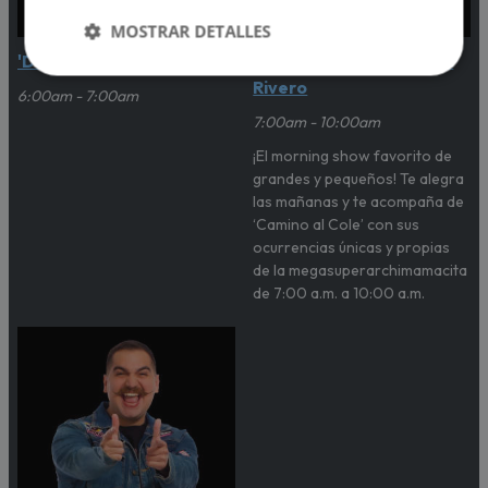
MOSTRAR DETALLES
'Despierta Planetario'
'Oh my Gachi' con Gachi
Rivero
6:00am - 7:00am
7:00am - 10:00am
¡El morning show favorito de
grandes y pequeños! Te alegra
las mañanas y te acompaña de
‘Camino al Cole’ con sus
ocurrencias únicas y propias
de la megasuperarchimamacita
de 7:00 a.m. a 10:00 a.m.