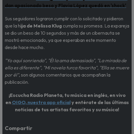
dan apasionado beso y Flavia López quedó en 'shock'
Sus seguidores lograron cumplir con lo solicitado y pidieron
que la h
ija de Melissa Klug
cumpla su promesa. La expareja
se dio un beso de 10 segundos y más de un cibernauta se
mostró emocionado, ya que esperaban este momento
desde hace mucho.
"Yo aquí sonriendo", "Él la ama demasiado", "La mirada de
ella es diferente", "Mi novela turca favorita", "Ella se muere
por él"
, son algunos comentarios que acompañan la
publicación.
¡Escucha Radio Planeta, tu música en inglés, en vivo
en
OIGO, nuestra app oficial
y entérate de las últimas
noticias de tus artistas favoritos y su música!
Compartir