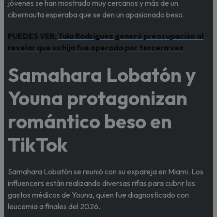
jóvenes se han mostrado muy cercanos y más de un
cibernauta esperaba que se den un apasionado beso.
PUEDES VER:
Tula Rodríguez generó preocupación al
revelar que su hija fue operada por tercera vez
Samahara Lobatón y
Youna protagonizan
romántico beso en
TikTok
Samahara Lobatón se reunió con su expareja en Miami. Los
influencers están realizando diversas rifas para cubrir los
gastos médicos de Youna, quien fue diagnosticado con
leucemia a finales del 2026.