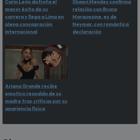
Carín León disfruta el
Shawn Mendes confirma
mayor éxito de su
relación con Bruna
carrera y llega a Lima en
Marquezine, ex de
plena consagración
Neymar, con romántica
internacional
declaración
Ariana Grande recibe
emotivo respaldo de su
madre tras críticas por su
apariencia física