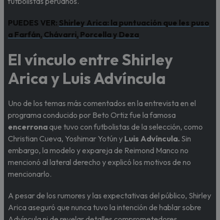
futbolistas peruanos.
PUEDES VER:
Shirley Arica: la puntuación que les puso
a Farfán, Chávarri, Porcella y Deza
El vínculo entre Shirley
Arica y Luis Advíncula
Uno de los temas más comentados en la entrevista en el
programa conducido por Beto Ortiz fue la famosa
encerrona
que tuvo con futbolistas de la selección, como
Christian Cueva, Yoshimar Yotún y
Luis Advíncula.
Sin
embargo, la modelo y expareja de Reimond Manco no
mencionó al lateral derecho y explicó los motivos de no
mencionarlo.
A pesar de los rumores y las expectativas del público, Shirley
Arica aseguró que nunca tuvo la intención de hablar sobre
Advíncula ni de revelar detalles comprometedores.