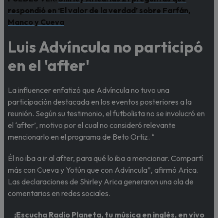
respondió en ‘El valor de la verdad’ sobre Farfán,
Manco y Cueva
Luis Advíncula no participó
en el 'after'
La influencer enfatizó que Advíncula no tuvo una
participación destacada en los eventos posteriores a la
reunión. Según su testimonio, el futbolista no se involucró en
el ‘after’, motivo por el cual no consideró relevante
mencionarlo en el programa de Beto Ortiz. “
Él no iba a ir al after, para qué lo iba a mencionar. Compartí
más con Cueva y Yotún que con Advíncula”, afirmó Arica.
Las declaraciones de Shirley Arica generaron una ola de
comentarios en redes sociales.
¡Escucha Radio Planeta, tu música en inglés, en vivo