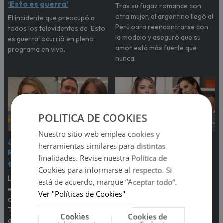
‘Esto es guerra’
Tras su fugaz romance con
otra mujer, el argentino llegó al
El incidente que preocupó a
Perú para reencontrarse con
todos los televidentes de 'Esto
la modelo y aseguró que su
es guerra' ocurrió en pleno
amor está más fuerte que
programa en vivo.
nunca.
POLITICA DE COOKIES
Nuestro sitio web emplea cookies y
¿Hubo infidelidad? Sheyla
Flavia Laos fue agredida
herramientas similares para distintas
Rojas contó por qué
tras escena de celos en
finalidades. Revise nuestra Política de
terminó con ‘Sir Winston’
reality chileno
Cookies para informarse al respecto. Si
La exchica reality Sheyla Rojas
Lo que empezó como una
está de acuerdo, marque “Aceptar todo”.
explicó la razón de su ruptura
discusión terminó en una
Ver "Políticas de Cookies"
con el empresario mexicano.
fuerte pelea de golpes que
Te contamos todos los
sorprendió a todos los
Cookies
Cookies de
detalles.
participantes del programa.