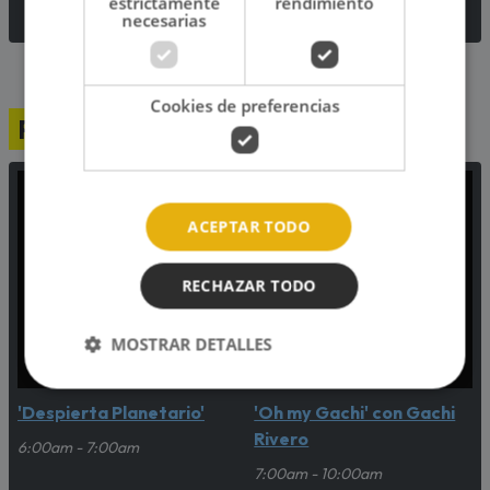
estrictamente
rendimiento
necesarias
Cookies de preferencias
Programación
ACEPTAR TODO
RECHAZAR TODO
MOSTRAR DETALLES
'Despierta Planetario'
'Oh my Gachi' con Gachi
Rivero
6:00am - 7:00am
7:00am - 10:00am