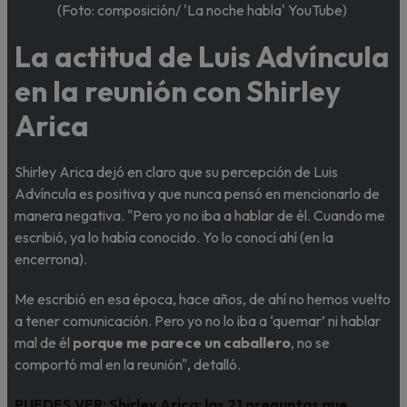
(Foto: composición/ 'La noche habla' YouTube)
La actitud de Luis Advíncula
en la reunión con Shirley
Arica
Shirley Arica dejó en claro que su percepción de Luis
Advíncula es positiva y que nunca pensó en mencionarlo de
manera negativa. "Pero yo no iba a hablar de él. Cuando me
escribió, ya lo había conocido. Yo lo conocí ahí (en la
encerrona).
Me escribió en esa época, hace años, de ahí no hemos vuelto
a tener comunicación. Pero yo no lo iba a ‘quemar’ ni hablar
mal de él
porque me parece un caballero
, no se
comportó mal en la reunión", detalló.
PUEDES VER:
Shirley Arica: las 21 preguntas que