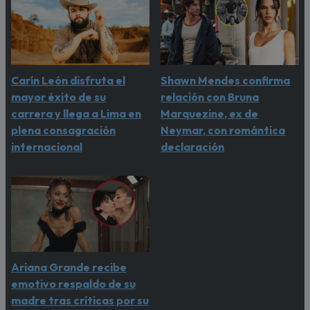
Carín León disfruta el
Shawn Mendes confirma
mayor éxito de su
relación con Bruna
carrera y llega a Lima en
Marquezine, ex de
plena consagración
Neymar, con romántica
internacional
declaración
Ariana Grande recibe
emotivo respaldo de su
madre tras críticas por su