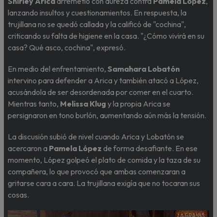
Shirley Arica
arremetió con dureza contra
Pamela López
,
lanzando insultos y cuestionamientos. En respuesta, la
trujillana no se quedó callada y la calificó de "cochina",
criticando su falta de higiene en la casa. "¿Cómo vivirá en su
casa? Qué asco, cochina", expresó.
En medio del enfrentamiento,
Samahara Lobatón
intervino para defender a Arica y también atacó a López,
acusándola de ser desordenada por comer en el cuarto.
Mientras tanto,
Melissa Klug
y la propia Arica se
persignaron en tono burlón, aumentando aún más la tensión.
La discusión subió de nivel cuando Arica y Lobatón se
acercaron a
Pamela López
de forma desafiante. En ese
momento, López golpeó el plato de comida y la taza de su
compañera, lo que provocó que ambas comenzaran a
gritarse cara a cara. La trujillana exigía que no tocaran sus
cosas.