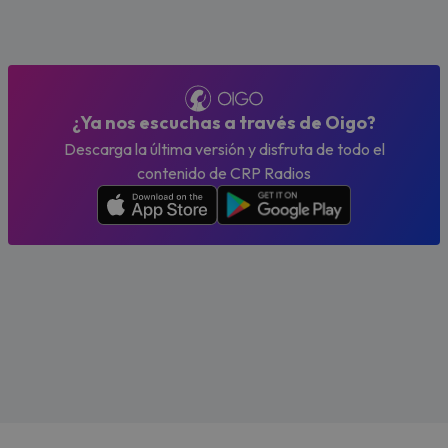
¿Ya nos escuchas a través de Oigo?
Descarga la última versión y disfruta de todo el
contenido de CRP Radios