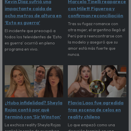
Kevin Díaz sufrió una
Marcelo Tinelli reaparece
impactante caída de
con Milett Figueroa y
ocho metros de altura en
confirman reconciliación
‘Esto es guerra’
Tras su fugaz romance con
otra mujer, el argentino llegó al
El incidente que preocupó a
Perú para reencontrarse con
todos los televidentes de 'Esto
la modelo y aseguró que su
es guerra' ocurrió en pleno
amor está más fuerte que
programa en vivo.
nunca.
¿Hubo infidelidad? Sheyla
Flavia Laos fue agredida
Rojas contó por qué
tras escena de celos en
terminó con ‘Sir Winston’
reality chileno
La exchica reality Sheyla Rojas
Lo que empezó como una
explicó la razón de su ruptura
discusión terminó en una