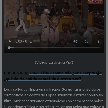
(Video: 'La Granja Vip')
PUEDES VER:
Diealis fue denunciado por su expareja:
¿qué delito habría cometido el streamer?
Los insultos continuaron sin tregua.
Samahara
lanzó duros
calificativos en contra de López, mientras esta respondió sin
filtro. Ambas terminaron atacándose con comentarios sobre
su apariencia física y sus retoques, en una pelea que estuvo a