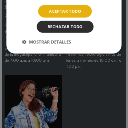
Rivero
Aguayo
ACEPTAR TODO
7:00am - 10:00am
10:00am - 1:00pm
¡El morning show favorito de
¡El bigotón más querido del
RECHAZAR TODO
grandes y pequeños! Te alegra
Planeta! Tiene todo lo que
las mañanas y te acompaña de
necesitas saber: lo más trend
MOSTRAR DETALLES
‘Camino al Cole’ con sus
en TikTok, lo último en series,
ocurrencias únicas y propias
actualizaciones de tus juegos
de la megasuperarchimamacita
favoritos, tecnología y más de
de 7:00 a.m. a 10:00 a.m.
lunes a viernes de 10:00 a.m. a
1:00 p.m.