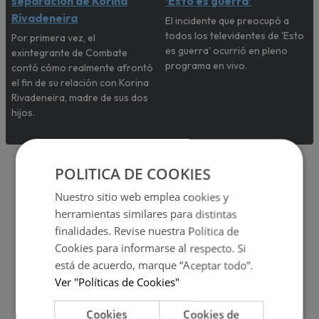
separación de Korina
‘Esto es guerra’
Rivadeneira
El incidente que preocupó a
todos los televidentes de 'Esto
Por primera vez, el
es guerra' ocurrió en pleno
exintegrante de Combate
programa en vivo.
contó cómo realmente afrontó
el fin de su relación con Korina
Rivadeneira, madre de sus dos
hijos.
POLITICA DE COOKIES
Nuestro sitio web emplea cookies y
herramientas similares para distintas
finalidades. Revise nuestra Política de
Cookies para informarse al respecto. Si
está de acuerdo, marque “Aceptar todo”.
Ver "Políticas de Cookies"
Cookies
Cookies de