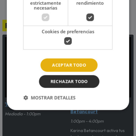
estrictamente
rendimiento
necesarias
Programación
Cookies de preferencias
ACEPTAR TODO
RECHAZAR TODO
MOSTRAR DETALLES
'Ranking Planeta'
'Sisoi' con Karina
Betancourt
Mediodía - 1:00pm
1:00pm - 4:00pm
Karina Betancourt activa tus