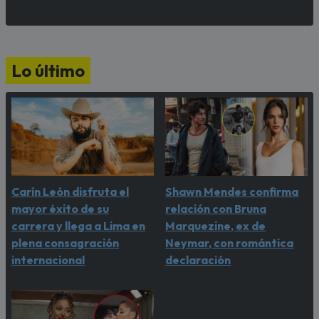
Lo último
Carín León disfruta el
Shawn Mendes confirma
mayor éxito de su
relación con Bruna
carrera y llega a Lima en
Marquezine, ex de
plena consagración
Neymar, con romántica
internacional
declaración