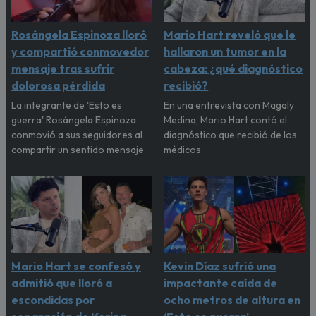
Rosángela Espinoza lloró
Mario Hart reveló que le
y compartió conmovedor
hallaron un tumor en la
mensaje tras sufrir
cabeza: ¿qué diagnóstico
dolorosa pérdida
recibió?
La integrante de 'Esto es
En una entrevista con Magaly
guerra' Rosángela Espinoza
Medina, Mario Hart contó el
conmovió a sus seguidores al
diagnóstico que recibió de los
compartir un sentido mensaje.
médicos.
Mario Hart se confesó y
Kevin Díaz sufrió una
admitió que lloró a
impactante caída de
escondidas por
ocho metros de altura en