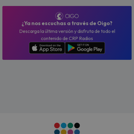
¿Ya nos escuchas a través de Oigo?
Descarga la última versión y disfruta de todo el
contenido de CRP Radios