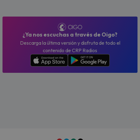
¿Ya nos escuchas a través de Oigo?
Descarga la última versión y disfruta de todo el
contenido de CRP Radios