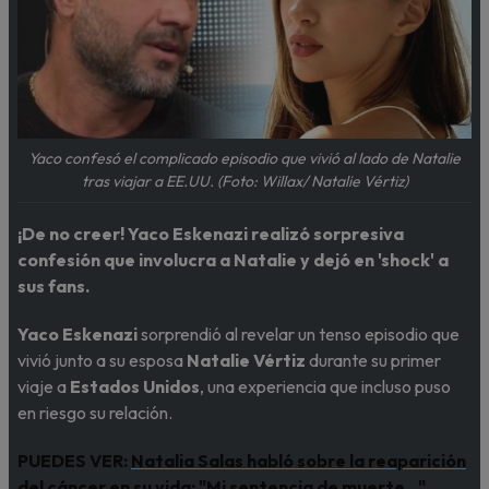
Yaco confesó el complicado episodio que vivió al lado de Natalie
tras viajar a EE.UU. (Foto: Willax/ Natalie Vértiz)
¡De no creer! Yaco Eskenazi realizó sorpresiva
confesión que involucra a Natalie y dejó en 'shock' a
sus fans.
Yaco Eskenazi
sorprendió al revelar un tenso episodio que
vivió junto a su esposa
Natalie Vértiz
durante su primer
viaje a
Estados Unidos
, una experiencia que incluso puso
en riesgo su relación.
PUEDES VER:
Natalia Salas habló sobre la reaparición
del cáncer en su vida: "Mi sentencia de muerte..."