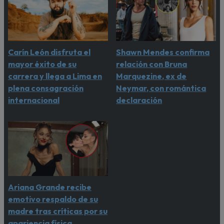
Carín León disfruta el
Shawn Mendes confirma
mayor éxito de su
relación con Bruna
carrera y llega a Lima en
Marquezine, ex de
plena consagración
Neymar, con romántica
internacional
declaración
Ariana Grande recibe
emotivo respaldo de su
madre tras críticas por su
apariencia física