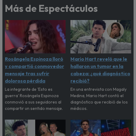
Más de Espectáculos
Rosángela Espinoza lloró
Mario Hart reveló que le
y compartió conmovedor
hallaron un tumor en la
mensaje tras sufrir
cabeza: ¿qué diagnóstico
dolorosa pérdida
recibió?
La integrante de 'Esto es
En una entrevista con Magaly
guerra' Rosángela Espinoza
Medina, Mario Hart contó el
conmovió a sus seguidores al
diagnóstico que recibió de los
compartir un sentido mensaje.
médicos.