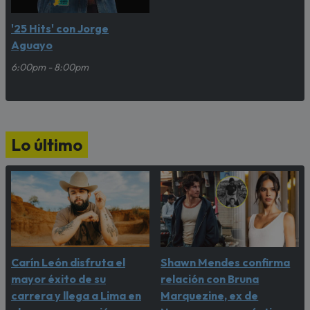
'25 Hits' con Jorge
Aguayo
6:00pm - 8:00pm
Lo último
Carín León disfruta el
Shawn Mendes confirma
mayor éxito de su
relación con Bruna
carrera y llega a Lima en
Marquezine, ex de