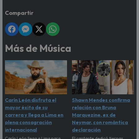
Compartir
Más de Música
Carín León disfruta el
Shawn Mendes confirma
mayor éxito de su
relación con Bruna
carrera y llega a Lima en
Marquezine, ex de
plena consagración
Neymar, con romántica
internacional
declaración
Carín León llega a Lima para
El cantante dedicó tiernas