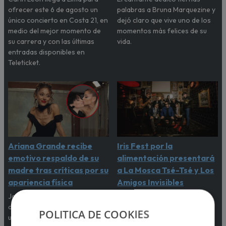
ofrecer este 6 de agosto un
palabras a Bruna Marquezine y
único concierto en Costa 21, en
dejó claro que vive uno de los
medio del mejor momento de
momentos más felices de su
su carrera y con las últimas
vida.
entradas disponibles en
Teleticket.
Ariana Grande recibe
Iris Fest por la
emotivo respaldo de su
alimentación presentará
madre tras críticas por su
a La Mosca Tsé-Tsé y Los
apariencia física
Amigos Invisibles
Joan Grande salió en defensa
Tras el éxito de su primera
de la cantante luego de que
edición, regresa el Iris Fest,
POLITICA DE COOKIES
usuarios expresaran
esta vez para sumarse a la