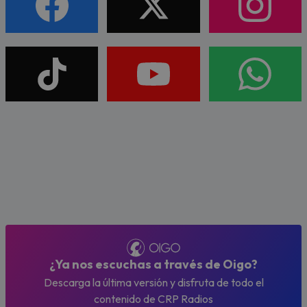
¿Ya nos escuchas a través de Oigo?
Descarga la última versión y disfruta de todo el
contenido de CRP Radios