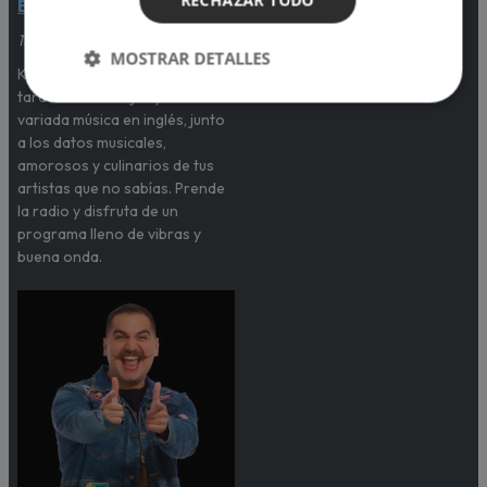
RECHAZAR TODO
Betancourt
4:00pm - 6:00pm
1:00pm - 4:00pm
MOSTRAR DETALLES
Karina Betancourt activa tus
tardes con la mejor y más
variada música en inglés, junto
a los datos musicales,
amorosos y culinarios de tus
artistas que no sabías. Prende
la radio y disfruta de un
programa lleno de vibras y
buena onda.