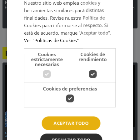
preocupación por su imagen
lucha contra el hambre en el
Nuestro sitio web emplea cookies y
tras el estreno de 'Petal'.
Perú, con el respaldo del Banco
herramientas similares para distintas
de Alimentos.
finalidades. Revise nuestra Política de
Cookies para informarse al respecto. Si
está de acuerdo, marque “Aceptar todo”.
Ver "Políticas de Cookies"
Programación
Cookies
Cookies de
estrictamente
rendimiento
necesarias
Cookies de preferencias
ACEPTAR TODO
'Sisoi' con Karina
Música Continuada