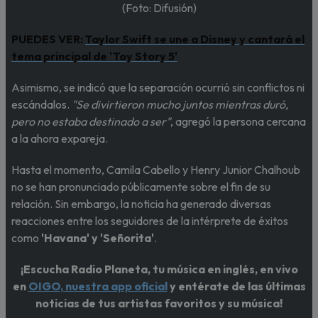
(Foto: Difusión)
PUEDES VER:
Taylor Swift se une a Disney y cantará el
tema principal de 'Toy Story 5'
Asimismo, se indicó que la separación ocurrió sin conflictos ni
escándalos.
"Se divirtieron mucho juntos mientras duró,
pero no estaba destinado a ser"
, agregó la persona cercana
a la ahora expareja.
Hasta el momento, Camila Cabello y Henry Junior Chalhoub
no se han pronunciado públicamente sobre el fin de su
relación. Sin embargo, la noticia ha generado diversas
reacciones entre los seguidores de la intérprete de éxitos
como
'Havana' y 'Señorita'
.
¡Escucha Radio Planeta, tu música en inglés, en vivo
en
OIGO, nuestra app oficial
y entérate de las últimas
noticias de tus artistas favoritos y su música!