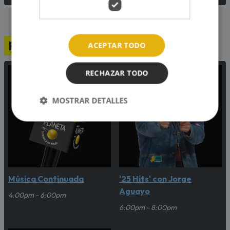
Programación
ACEPTAR TODO
RECHAZAR TODO
MOSTRAR DETALLES
Música Continuada
'25 Hits' con Jorge
Aguayo
4:00pm - 6:00pm
6:00pm - 8:00pm