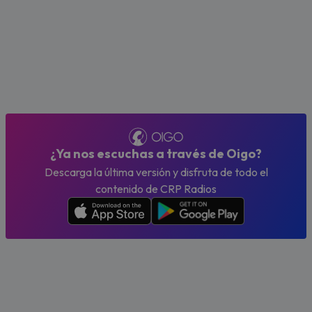
¿Ya nos escuchas a través de Oigo?
Descarga la última versión y disfruta de todo el
contenido de CRP Radios