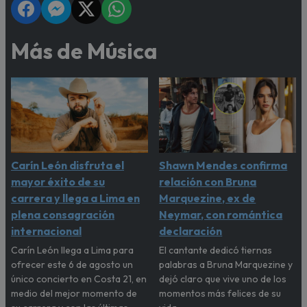
Más de Música
Carín León disfruta el
Shawn Mendes confirma
mayor éxito de su
relación con Bruna
carrera y llega a Lima en
Marquezine, ex de
plena consagración
Neymar, con romántica
internacional
declaración
Carín León llega a Lima para
El cantante dedicó tiernas
ofrecer este 6 de agosto un
palabras a Bruna Marquezine y
único concierto en Costa 21, en
dejó claro que vive uno de los
medio del mejor momento de
momentos más felices de su