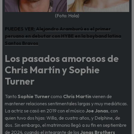
(Foto: Hola)
PUEDES VER:
Alejandro Aramburú es el primer
peruano en debutar con HYBE en la boyband latina
Santos Bravos
Los pasados amorosos de
Chris Martín y Sophie
Turner
Tanto
Sophie Turner
como
Chris Martin
vienen de
mantener relaciones sentimentales largas y muy mediáticas.
La actriz se casó en 2019 con el músico
Joe Jonas
, con
quien tuvo dos hijas: Willa, de cuatro años, y Delphine, de
dos. Sin embargo, el matrimonio llegó a su fin en septiembre
de 2024, cuando el integrante de los
Jonas Brothers