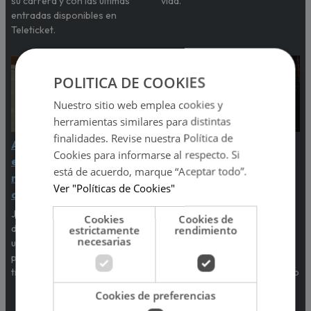
su carrera y con las últimas
vida.
entradas disponibles en
Teleticket.
POLITICA DE COOKIES
Nuestro sitio web emplea cookies y
herramientas similares para distintas
finalidades. Revise nuestra Política de
Ariana Grande recibe
Iris Fest por la
Cookies para informarse al respecto. Si
emotivo respaldo de su
alimentación presentará
está de acuerdo, marque “Aceptar todo”.
madre tras críticas por su
a La Mosca Tsé-Tsé y Los
Ver "Políticas de Cookies"
apariencia física
Amigos Invisibles
Joan Grande salió en defensa
Tras el éxito de su primera
Cookies
Cookies de
de la cantante luego de que
edición, regresa el Iris Fest,
estrictamente
rendimiento
necesarias
usuarios expresaran
esta vez para sumarse a la
preocupación por su imagen
lucha contra el hambre en el
tras el estreno de 'Petal'.
Perú, con el respaldo del Banco
de Alimentos.
Cookies de preferencias