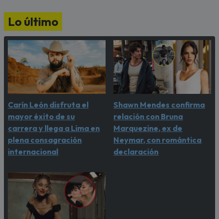
Lo último
Carín León disfruta el
Shawn Mendes confirma
mayor éxito de su
relación con Bruna
carrera y llega a Lima en
Marquezine, ex de
plena consagración
Neymar, con romántica
internacional
declaración