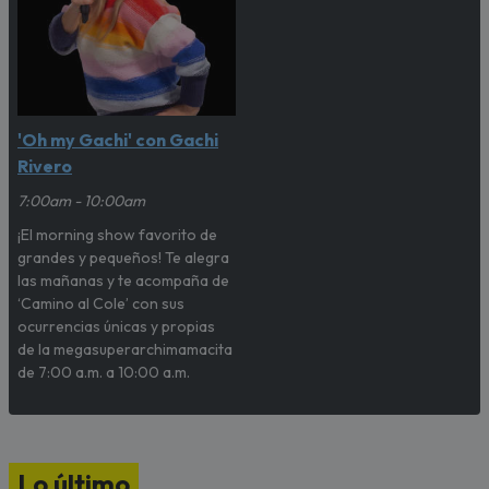
'Oh my Gachi' con Gachi
Rivero
7:00am - 10:00am
¡El morning show favorito de
grandes y pequeños! Te alegra
las mañanas y te acompaña de
‘Camino al Cole’ con sus
ocurrencias únicas y propias
de la megasuperarchimamacita
de 7:00 a.m. a 10:00 a.m.
Lo último