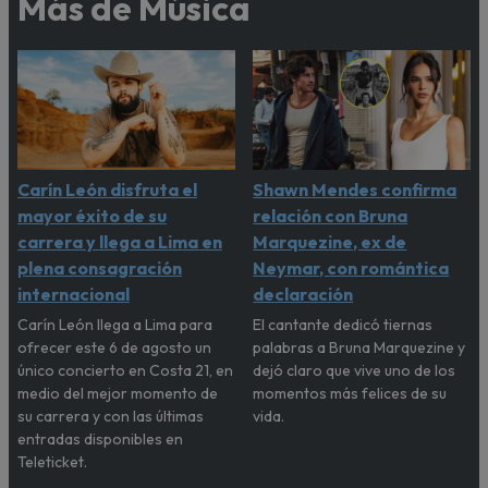
Más de Música
Carín León disfruta el
Shawn Mendes confirma
mayor éxito de su
relación con Bruna
carrera y llega a Lima en
Marquezine, ex de
plena consagración
Neymar, con romántica
internacional
declaración
Carín León llega a Lima para
El cantante dedicó tiernas
ofrecer este 6 de agosto un
palabras a Bruna Marquezine y
único concierto en Costa 21, en
dejó claro que vive uno de los
medio del mejor momento de
momentos más felices de su
su carrera y con las últimas
vida.
entradas disponibles en
Teleticket.