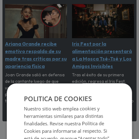
Ariana Grande recibe
Iris Fest por la
emotivo respaldo de su
alimentación presentará
madre tras críticas por su
a La Mosca Tsé-Tsé y Los
apariencia física
Amigos Invisibles
Joan Grande salió en defensa
Tras el éxito de su primera
de la cantante luego de que
edición, regresa el Iris Fest,
usuarios expresaran
esta vez para sumarse a la
preocupación por su imagen
lucha contra el hambre en el
POLITICA DE COOKIES
tras el estreno de 'Petal'.
Perú, con el respaldo del Banco
de Alimentos.
Nuestro sitio web emplea cookies y
herramientas similares para distintas
finalidades. Revise nuestra Política de
Cookies para informarse al respecto. Si
está de acuerdo, marque “Aceptar todo”.