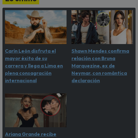
Carín León disfruta el
Shawn Mendes confirma
mayor éxito de su
relación con Bruna
carrera y llega a Lima en
Marquezine, ex de
plena consagración
Neymar, con romántica
internacional
declaración
Ariana Grande recibe