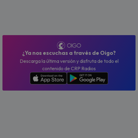
¿Ya nos escuchas a través de Oigo?
Descarga la última versión y disfruta de todo el
contenido de CRP Radios