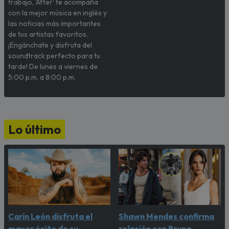
trabajo, 'After' te acompaña
con la mejor música en inglés y
las noticias más importantes
de tus artistas favoritos.
¡Engánchate y disfruta del
soundtrack perfecto para tu
tarde! De lunes a viernes de
5:00 p.m. a 8:00 p.m.
Lo último
Carín León disfruta el
Shawn Mendes confirma
mayor éxito de su
relación con Bruna