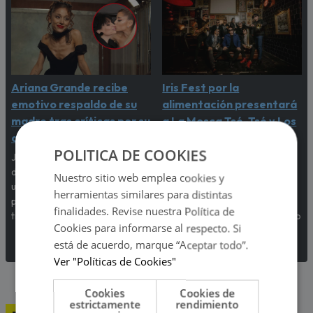
Ariana Grande recibe
Iris Fest por la
emotivo respaldo de su
alimentación presentará
madre tras críticas por su
a La Mosca Tsé-Tsé y Los
apariencia física
Amigos Invisibles
POLITICA DE COOKIES
Joan Grande salió en defensa
Tras el éxito de su primera
de la cantante luego de que
edición, regresa el Iris Fest,
Nuestro sitio web emplea cookies y
usuarios expresaran
esta vez para sumarse a la
herramientas similares para distintas
preocupación por su imagen
lucha contra el hambre en el
finalidades. Revise nuestra Política de
tras el estreno de 'Petal'.
Perú, con el respaldo del Banco
Cookies para informarse al respecto. Si
de Alimentos.
está de acuerdo, marque “Aceptar todo”.
Ver "Políticas de Cookies"
Cookies
Cookies de
estrictamente
rendimiento