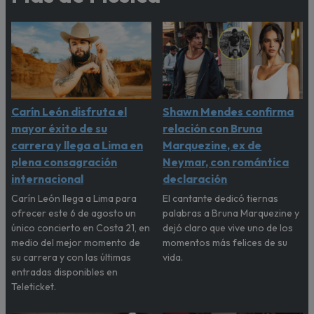
Carín León disfruta el
Shawn Mendes confirma
mayor éxito de su
relación con Bruna
carrera y llega a Lima en
Marquezine, ex de
plena consagración
Neymar, con romántica
internacional
declaración
Carín León llega a Lima para
El cantante dedicó tiernas
ofrecer este 6 de agosto un
palabras a Bruna Marquezine y
único concierto en Costa 21, en
dejó claro que vive uno de los
medio del mejor momento de
momentos más felices de su
su carrera y con las últimas
vida.
entradas disponibles en
Teleticket.