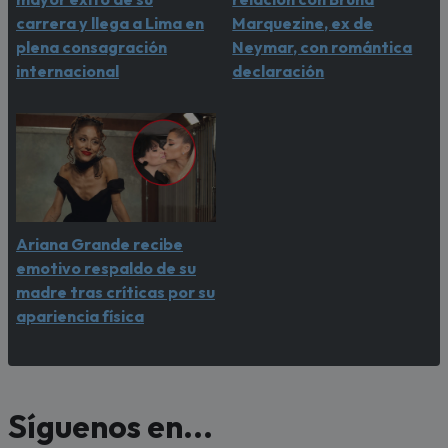
carrera y llega a Lima en
Marquezine, ex de
plena consagración
Neymar, con romántica
internacional
declaración
Ariana Grande recibe
emotivo respaldo de su
madre tras críticas por su
apariencia física
Síguenos en...