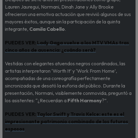
Lauren Jauregui, Normani, Dinah Jane y Ally Brooke
ofrecieron una emotiva actuación que revivió algunos de sus
mayores éxitos, aunque sin la participación de la quinta
integrante,
Camila Cabello
.
PUEDES VER:
Lady Gaga vuelve a los MTV VMAs tras
cinco años de ausencia: ¿cuándo será?
Vestidas con elegantes atuendos negros coordinados, las
artistas interpretaron ‘Worth It’ y ‘Work From Home’,
acompañadas de una coreografía perfectamente
sincronizada que desató la euforia del público. Durante la
presentación, Normani, visiblemente conmovida, preguntó a
los asistentes: “¿Recuerdan a
Fifth Harmony
?”.
PUEDES VER:
Taylor Swift y Travis Kelce: este es el
impresionante patrimonio combinado de los futuros
esposos